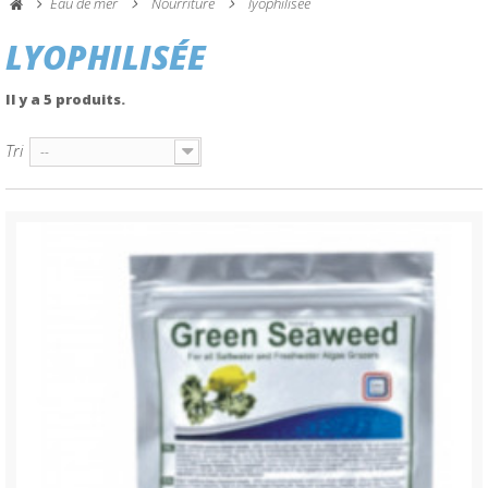
Eau de mer
Nourriture
lyophilisée
LYOPHILISÉE
Il y a 5 produits.
Tri
--