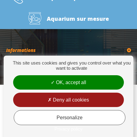
Aquarium sur mesure
Informations
This site uses cookies and gives you control over what you
Catégories
want to activate
OK, accept all
Deny all cookies
Europrix
276 Quater Route de la Bassée - 62300 LENS - Tél : +33(0)3 21 14 77 88 - Fax:
+33(0)3 21 14 77 89 - europrix@wanadoo.fr
Personalize
Mentions légales
Privacy policy
Conditions générales de vente