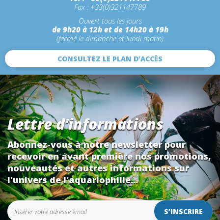
Fax : +33(0)321147789
Ouvert tous les jours
de 9h20 à 12h et de 14h20 à 19h
(fermé le dimanche et lundi matin)
CONSULTEZ LE PLAN D’ACCÈS
Lettre d'informations
Abonnez-vous à notre newsletter pour
recevoir en avant première nos promotions,
nouveautés et autres informations sur
l'univers de l'aquariophilie...
S’INSCRIRE