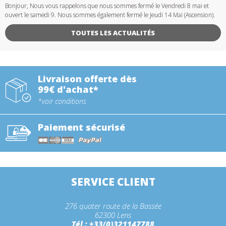
Bonjour, Nous vous rappelons que nous sommes fermé le Vendredi 8 mai et
ouvert le samedi 9. Nous sommes également fermé le Jeudi 14 Mai (Ascension).
TOUTES LES ACTUALITÉS
Livraison offerte dès
99€ d'achat*
*voir conditions
Paiement sécurisé
SERVICE CLIENT
276 quater route de la Bassée
62300 Lens
Tél : +33(0)321147788