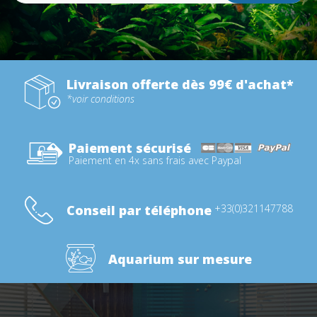
Livraison offerte dès 99€ d'achat*
*voir conditions
Paiement sécurisé
Paiement en 4x sans frais avec Paypal
Conseil par téléphone
+33(0)321147788
Aquarium sur mesure