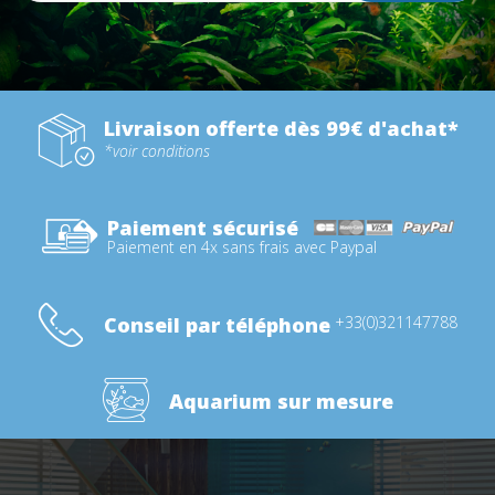
Livraison offerte dès 99€ d'achat*
*voir conditions
Paiement sécurisé
Paiement en 4x sans frais avec Paypal
Conseil par téléphone
+33(0)321147788
Aquarium sur mesure