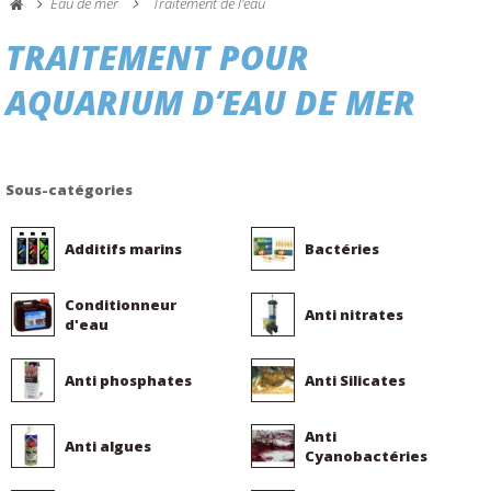
Eau de mer
Traitement de l'eau
TRAITEMENT POUR
AQUARIUM D’EAU DE MER
Sous-catégories
Additifs marins
Bactéries
Conditionneur
Anti nitrates
d'eau
Anti phosphates
Anti Silicates
Anti
Anti algues
Cyanobactéries