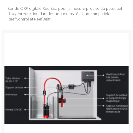
Sonde ORP digitale Red Sea pour la mesure précise du potentiel
d’oxydoréduction dans les aquariums récifaux, compatible
ReefControl et ReefBeat.