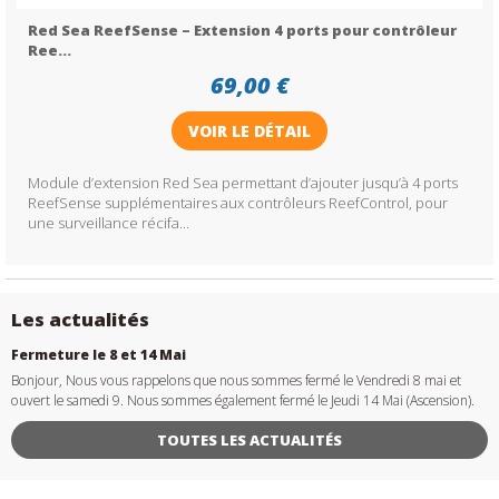
Red Sea ReefSense – Extension 4 ports pour contrôleur
Ree...
69,00 €
VOIR LE DÉTAIL
Module d’extension Red Sea permettant d’ajouter jusqu’à 4 ports
ReefSense supplémentaires aux contrôleurs ReefControl, pour
une surveillance récifa...
Les actualités
Fermeture le 8 et 14 Mai
Bonjour, Nous vous rappelons que nous sommes fermé le Vendredi 8 mai et
ouvert le samedi 9. Nous sommes également fermé le Jeudi 14 Mai (Ascension).
TOUTES LES ACTUALITÉS