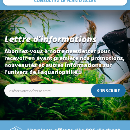
CONSULTEZ LE PLAN D’ACCÈS
Lettre d'informations
Abonnez-vous à notre newsletter pour
recevoir en avant première nos promotions,
nouveautés et autres informations sur
l'univers de l'aquariophilie...
S’INSCRIRE