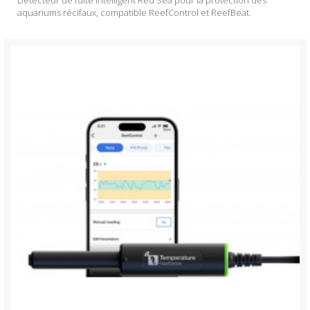
Détecteur de fuite intelligent Red Sea pour la protection des
aquariums récifaux, compatible ReefControl et ReefBeat.