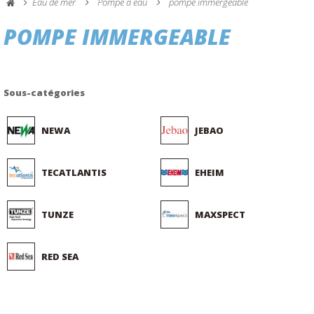
Eau de mer
Pompe à eau
pompe immergeable
POMPE IMMERGEABLE
Sous-catégories
NEWA
JEBAO
TECATLANTIS
EHEIM
TUNZE
MAXSPECT
RED SEA