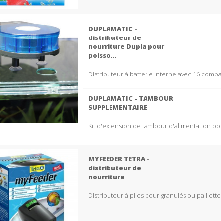
DUPLAMATIC -
distributeur de
nourriture Dupla pour
poisso...
Distributeur à batterie interne avec 16 com
DUPLAMATIC - TAMBOUR
SUPPLEMENTAIRE
Kit d'extension de tambour d'alimentation po
MYFEEDER TETRA -
distributeur de
nourriture
Distributeur à piles pour granulés ou paillette