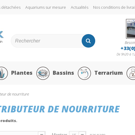
s détachées
Aquariums sur mesure
Actualités
Nos conditions de liv
Besoin
+33(0
De 9h20 à 12
Plantes
Bassins
Terrarium
teur de nourriture
TRIBUTEUR DE NOURRITURE
 produits.
Montrer
par page