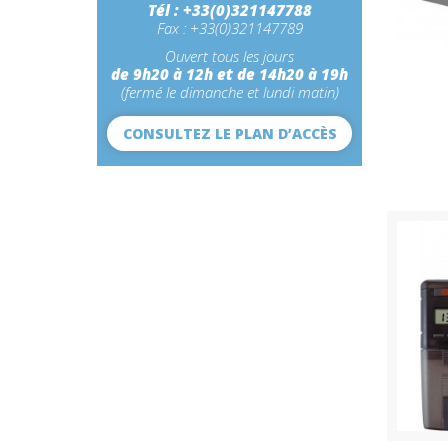
Tél : +33(0)321147788
Fax : +33(0)321147789
Ouvert tous les jours
de 9h20 à 12h et de 14h20 à 19h
(fermé le dimanche et lundi matin)
CONSULTEZ LE PLAN D’ACCÈS