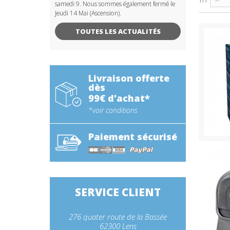
--
samedi 9. Nous sommes également fermé le
Jeudi 14 Mai (Ascension).
TOUTES LES ACTUALITÉS
Livraison offerte
dès
99€ d'achat*
*voir conditions
Paiement sécurisé
SERVICE CLIENT
276 quater route de la Bassée
62300 Lens