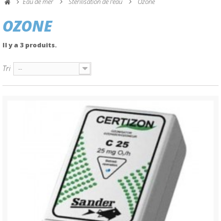
Eau de mer
Stérilisation de l'eau
Ozone
OZONE
Il y a 3 produits.
Tri
--