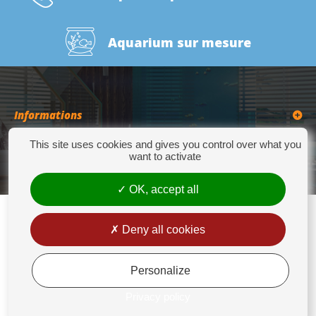
Aquarium sur mesure
Informations
This site uses cookies and gives you control over what you
Catégories
want to activate
OK, accept all
Deny all cookies
Europrix
276 Quater Route de la Bassée - 62300 LENS - Tél : +33(0)3 21 14 77 88 - Fax:
+33(0)3 21 14 77 89 - europrix@wanadoo.fr
Personalize
Mentions légales
Privacy policy
Conditions générales de vente