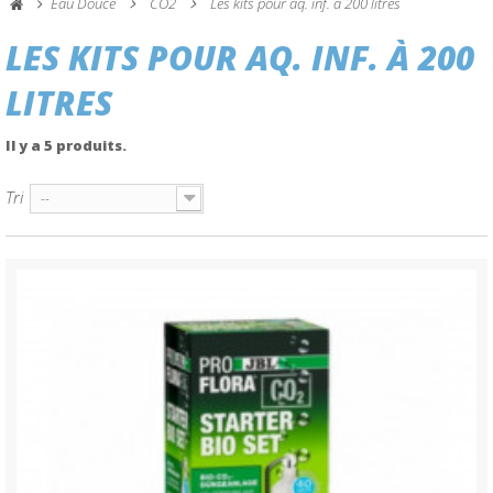
Eau Douce
CO2
Les kits pour aq. inf. à 200 litres
LES KITS POUR AQ. INF. À 200
LITRES
Il y a 5 produits.
Tri
--