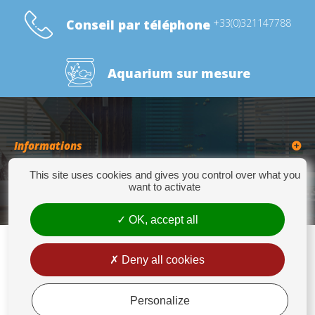
Conseil par téléphone
+33(0)321147788
Aquarium sur mesure
Informations
This site uses cookies and gives you control over what you
Catégories
want to activate
OK, accept all
Deny all cookies
Europrix
276 Quater Route de la Bassée - 62300 LENS - Tél : +33(0)3 21 14 77 88 - Fax:
+33(0)3 21 14 77 89 - europrix@wanadoo.fr
Personalize