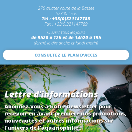
276 quater route de la Bassée
62300 Lens
Tél : +33(0)321147788
Fax : +33(0)321147789
Ouvert tous les jours
de 9h20 à 12h et de 14h20 à 19h
(fermé le dimanche et lundi matin)
CONSULTEZ LE PLAN D’ACCÈS
Lettre d'informations
Abonnez-vous à notre newsletter pour
recevoir en avant première nos promotions,
nouveautés et autres informations sur
l'univers de l'aquariophilie...