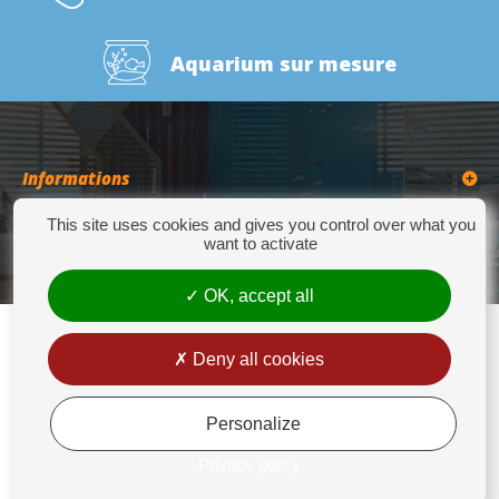
Aquarium sur mesure
Informations
This site uses cookies and gives you control over what you
Catégories
want to activate
OK, accept all
Deny all cookies
Europrix
276 Quater Route de la Bassée - 62300 LENS - Tél : +33(0)3 21 14 77 88 - Fax:
+33(0)3 21 14 77 89 - europrix@wanadoo.fr
Personalize
Mentions légales
Privacy policy
Conditions générales de vente