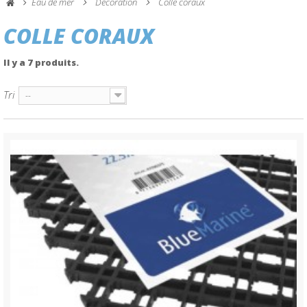
Eau de mer
Décoration
Colle coraux
COLLE CORAUX
Il y a 7 produits.
Tri
--