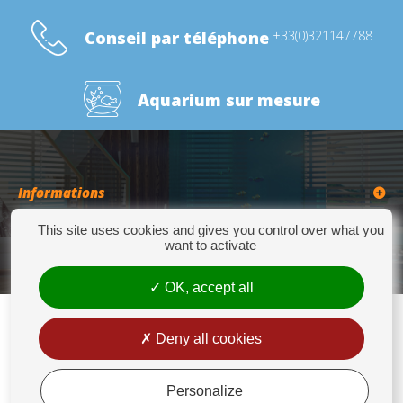
Conseil par téléphone
+33(0)321147788
Aquarium sur mesure
Informations
This site uses cookies and gives you control over what you
Catégories
want to activate
OK, accept all
Deny all cookies
Europrix
276 Quater Route de la Bassée - 62300 LENS - Tél : +33(0)3 21 14 77 88 - Fax:
+33(0)3 21 14 77 89 - europrix@wanadoo.fr
Personalize