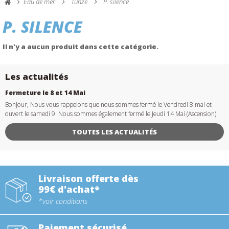
Eau de mer
Tunze
P. silence
P. SILENCE
Il n'y a aucun produit dans cette catégorie.
Les actualités
Fermeture le 8 et 14 Mai
Bonjour, Nous vous rappelons que nous sommes fermé le Vendredi 8 mai et
ouvert le samedi 9. Nous sommes également fermé le Jeudi 14 Mai (Ascension).
TOUTES LES ACTUALITÉS
Livraison offerte dès
99€ d'achat*
*voir conditions
Paiement sécurisé