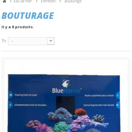
Eau de mer
Entretien
Bouturage
BOUTURAGE
Il y a 8 produits.
Tri
--