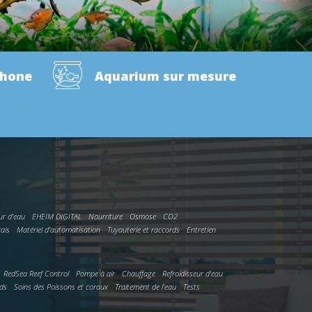
phone
Aquarium sur mesure
ur d'eau
EHEIM DIGITAL
Nourriture
Osmose
CO2
rais
Matériel d'automatisation
Tuyauterie et raccords
Entretien
RedSea Reef Control
Pompe à air
Chauffage
Refroidisseur d'eau
rds
Soins des Poissons et coraux
Traitement de l'eau
Tests