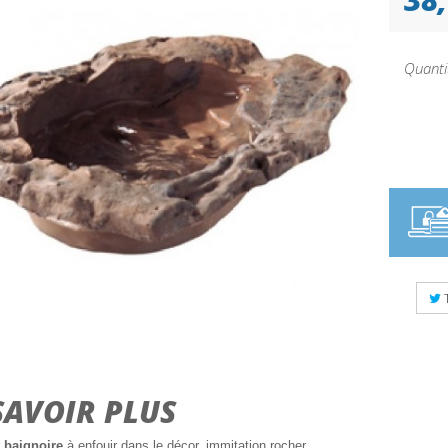
Quanti
SAVOIR PLUS
t baignoire
à enfouir dans le décor, immitation rocher