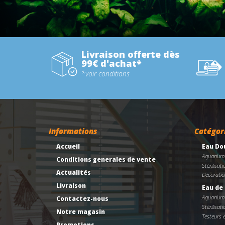
Livraison offerte dès
99€ d'achat*
*voir conditions
Informations
Catégor
Accueil
Eau Do
Aquarium
Conditions generales de vente
Stérilisati
Actualités
Décoratio
Livraison
Eau de
Aquarium
Contactez-nous
Stérilisati
Notre magasin
Testeurs 
Promotions