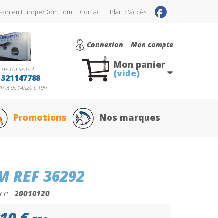
raison en Europe/Dom Tom
Contact
Plan d'accès
Connexion | Mon compte
Mon panier
 de conseils ?
(vide)
)321147788
h et de 14h20 à 19h
Promotions
Nos marques
M REF 36292
ce :
20010120
10 €