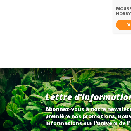
MOUSS
HOBBY
V
Lettre d'informatio
Abonnez-vous à notre newslett
première nos promotions, nouv
informations sur l'univers de l'