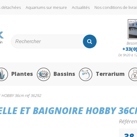
s détachées
Aquariums sur mesure
Actualités
Nos conditions de liv
Besoin
+33(0
De 9h20 à 12
Plantes
Bassins
Terrarium
 HOBBY 36cm ref 36292
ELLE ET BAIGNOIRE HOBBY 36C
Référen
38,