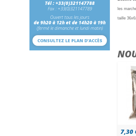
Tél : +33(0)321147788
Fax : +33(0)321147789
les march
Ouvert tous les jours
taille 36
de 9h20 à 12h et de 14h20 à 19h
(fermé le dimanche et lundi matin)
CONSULTEZ LE PLAN D’ACCÈS
NOU
7,30 