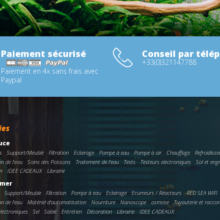
Paiement sécurisé
Conseil par télé
+33(0)321147788
Paiement en 4x sans frais avec
Paypal
ies
uce
s
Support/Meuble
Filtration
Eclairage
Pompe à eau
Pompe à air
Chauffage
Refroidisse
on de l'eau
Soins des Poissons
Traitement de l'eau
Tests
Testeurs electroniques
Sol et eng
n
IDEE CADEAUX
Librairie
 mer
Support/Meuble
Filtration
Pompe à eau
Eclairage
Ecumeurs / Réacteurs
RED SEA WIFI
on de l'eau
Matériel d'automatisation
Nourriture
Nanoscope
osmose
Tuyauterie et racco
electroniques
Sel
Sable
Entretien
Décoration
Librairie
IDEE CADEAUX