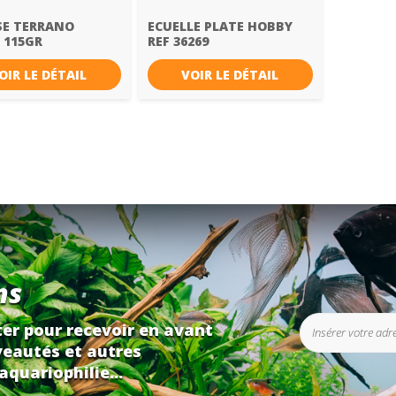
E TERRANO
ECUELLE PLATE HOBBY
 115GR
REF 36269
OIR LE DÉTAIL
VOIR LE DÉTAIL
ns
er pour recevoir en avant
eautés et autres
aquariophilie...