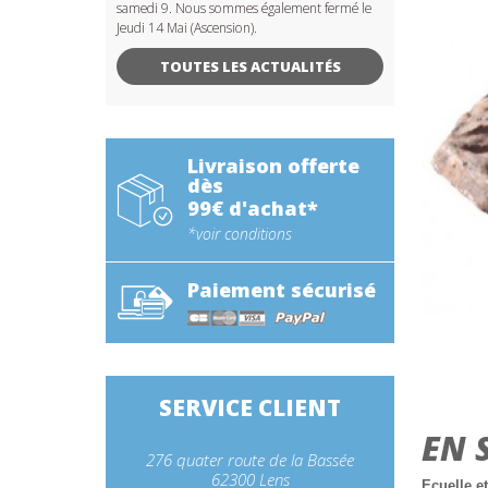
samedi 9. Nous sommes également fermé le
Jeudi 14 Mai (Ascension).
TOUTES LES ACTUALITÉS
Livraison offerte
dès
99€ d'achat*
*voir conditions
Paiement sécurisé
SERVICE CLIENT
EN 
276 quater route de la Bassée
62300 Lens
Ecuelle e