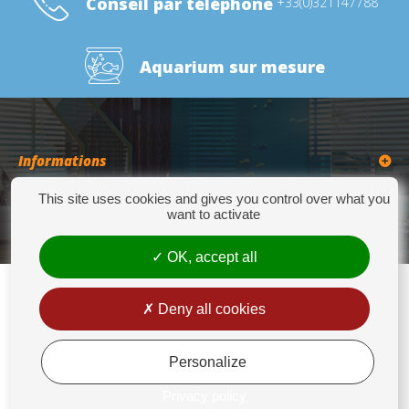
Conseil par téléphone
+33(0)321147788
Aquarium sur mesure
Informations
This site uses cookies and gives you control over what you
Catégories
want to activate
OK, accept all
Deny all cookies
Europrix
276 Quater Route de la Bassée - 62300 LENS - Tél : +33(0)3 21 14 77 88 - Fax:
+33(0)3 21 14 77 89 - europrix@wanadoo.fr
Personalize
Mentions légales
Privacy policy