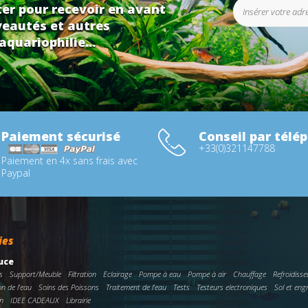
er pour recevoir en avant
eautés et autres
aquariophilie...
Paiement sécurisé
Conseil par télé
+33(0)321147788
Paiement en 4x sans frais avec
Paypal
ies
uce
s
Support/Meuble
Filtration
Eclairage
Pompe à eau
Pompe à air
Chauffage
Refroidisse
on de l'eau
Soins des Poissons
Traitement de l'eau
Tests
Testeurs electroniques
Sol et eng
n
IDEE CADEAUX
Librairie