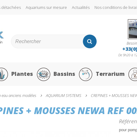
s détachées
Aquariums sur mesure
Actualités
Nos conditions de liv
Besoin
+33(0
De 9h20 à 12
Plantes
Bassins
Terrarium
à eau anciens modèles
AQUARIUM SYSTEMS
CREPINES + MOUSSES NEWA
PINES + MOUSSES NEWA REF 00
Référen
pour pomp