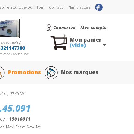
raison en Europe/Dom Tom
Contact
Plan d'accès
Connexion | Mon compte
Mon panier
 de conseils ?
(vide)
)321147788
h et de 14h20 à 19h
Promotions
Nos marques
 ref 00.45.091
.45.091
ce :
15010011
es Maxi Jet et New Jet