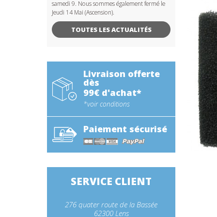
samedi 9. Nous sommes également fermé le
Jeudi 14 Mai (Ascension).
TOUTES LES ACTUALITÉS
Livraison offerte
dès
99€ d'achat*
*voir conditions
Paiement sécurisé
SERVICE CLIENT
276 quater route de la Bassée
62300 Lens