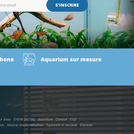
S’INSCRIRE
phone
Aquarium sur mesure
ur d'eau
EHEIM DIGITAL
Nourriture
Osmose
CO2
rais
Matériel d'automatisation
Tuyauterie et raccords
Entretien