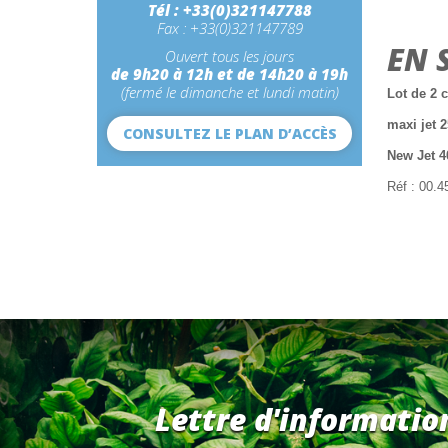
Tél : +33(0)321147788
Fax : +33(0)321147789
EN 
Ouvert tous les jours
de 9h20 à 12h et de 14h20 à 19h
(fermé le dimanche et lundi matin)
Lot de 2 
maxi jet 2
CONSULTEZ LE PLAN D’ACCÈS
New Jet 40
Réf : 00.4
Lettre d'informatio