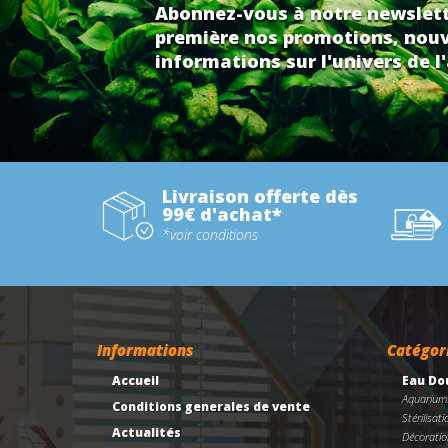
Abonnez-vous à notre newslett
première nos promotions, nouv
informations sur l'univers de l'
Livraison offerte dès
99€ d'achat*
*voir conditions
Informations
Catégor
Accueil
Eau Do
Aquarium
Conditions generales de vente
Stérilisati
Actualités
Décoratio