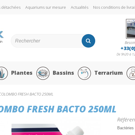
s détachées
Aquariums sur mesure
Actualités
Nos conditions de liv
Besoin
+33(0
De 9h20 à 12
Plantes
Bassins
Terrarium
COLOMBO FRESH BACTO 250ML
OMBO FRESH BACTO 250ML
Référen
Bactéries 