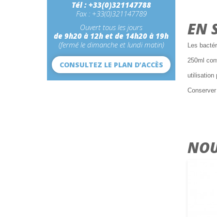
Tél : +33(0)321147788
Fax : +33(0)321147789
EN 
Ouvert tous les jours
de 9h20 à 12h et de 14h20 à 19h
(fermé le dimanche et lundi matin)
Les bactér
250ml conv
CONSULTEZ LE PLAN D’ACCÈS
utilisatio
Conserver 
NOU