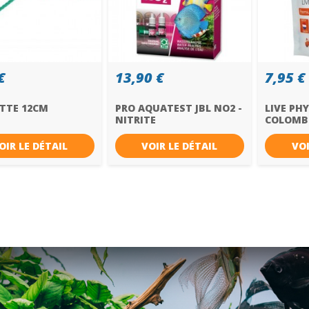
€
13,90 €
7,95 €
ETTE 12CM
PRO AQUATEST JBL NO2 -
LIVE P
NITRITE
COLOMB
OIR LE DÉTAIL
VOIR LE DÉTAIL
VOI