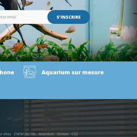
S’INSCRIRE
phone
Aquarium sur mesure
ur d'eau
EHEIM DIGITAL
Nourriture
Osmose
CO2