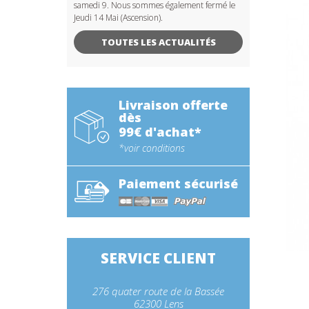
samedi 9. Nous sommes également fermé le
Jeudi 14 Mai (Ascension).
TOUTES LES ACTUALITÉS
Livraison offerte
dès
99€ d'achat*
*voir conditions
Paiement sécurisé
SERVICE CLIENT
276 quater route de la Bassée
62300 Lens