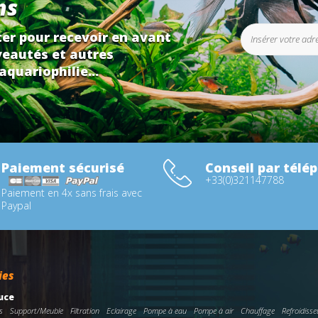
ns
er pour recevoir en avant
eautés et autres
aquariophilie...
Paiement sécurisé
Conseil par télé
+33(0)321147788
Paiement en 4x sans frais avec
Paypal
ies
uce
s
Support/Meuble
Filtration
Eclairage
Pompe à eau
Pompe à air
Chauffage
Refroidisse