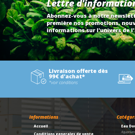
Lettre d'informatio
Abonnez-vous à notre newslett
première nos promotions, nouv
informations sur l'univers de l'
Livraison offerte dès
99€ d'achat*
*voir conditions
Informations
Catégor
Accueil
Eau Do
Aquarium
Conditions generales de vente