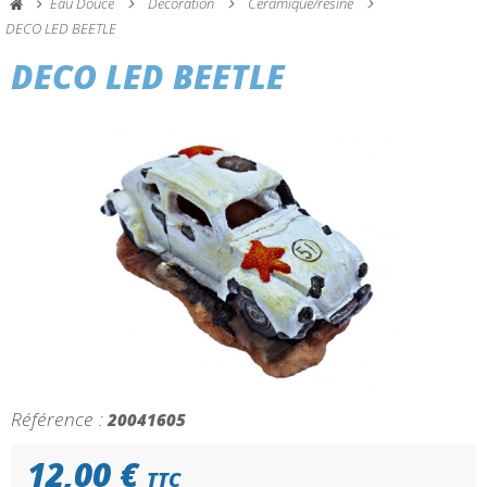
Eau Douce
Décoration
Céramique/résine
DECO LED BEETLE
DECO LED BEETLE
Référence :
20041605
12,00 €
TTC