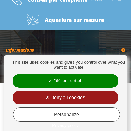
Aquarium sur mesure
Informations
This site uses cookies and gives you control over what you
Catégories
want to activate
OK, accept all
Deny all cookies
Europrix
276 Quater Route de la Bassée - 62300 LENS - Tél : +33(0)3 21 14 77 88 - Fax:
+33(0)3 21 14 77 89 - europrix@wanadoo.fr
Personalize
Mentions légales
Privacy policy
Conditions générales de vente