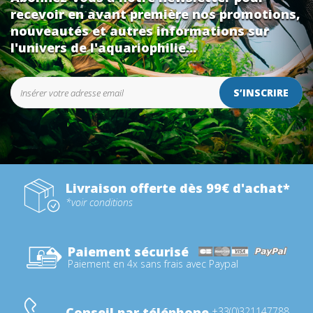
recevoir en avant première nos promotions,
nouveautés et autres informations sur
l'univers de l'aquariophilie...
S’INSCRIRE
Livraison offerte dès 99€ d'achat*
*voir conditions
Paiement sécurisé
Paiement en 4x sans frais avec Paypal
Conseil par téléphone
+33(0)321147788