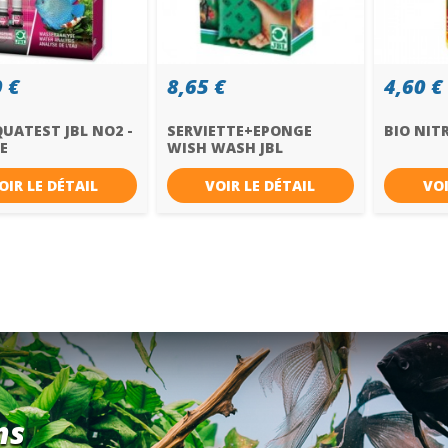
 €
8,65 €
4,60 €
UATEST JBL NO2 -
SERVIETTE+EPONGE
BIO NIT
E
WISH WASH JBL
OIR LE DÉTAIL
VOIR LE DÉTAIL
VOI
ns