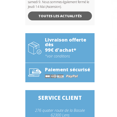
samedi 9. Nous sommes également fermé le
Jeudi 14 Mai (Ascension).
TOUTES LES ACTUALITÉS
Livraison offerte
dès
99€ d'achat*
*voir conditions
Paiement sécurisé
SERVICE CLIENT
276 quater route de la Bassée
62300 Lens