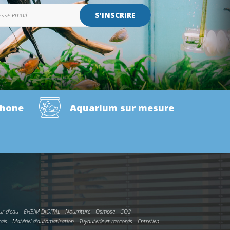
S’INSCRIRE
phone
Aquarium sur mesure
ur d'eau
EHEIM DIGITAL
Nourriture
Osmose
CO2
rais
Matériel d'automatisation
Tuyauterie et raccords
Entretien