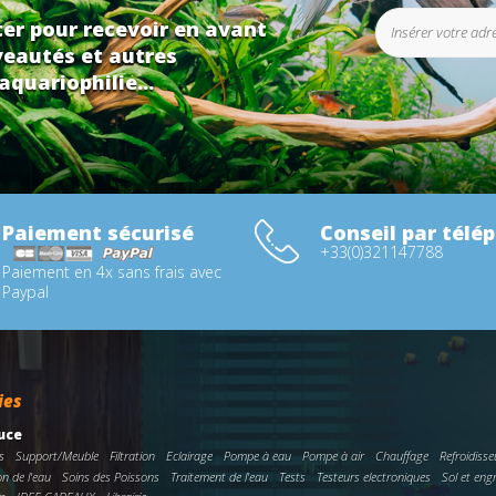
er pour recevoir en avant
eautés et autres
aquariophilie...
Paiement sécurisé
Conseil par télé
+33(0)321147788
Paiement en 4x sans frais avec
Paypal
ies
uce
s
Support/Meuble
Filtration
Eclairage
Pompe à eau
Pompe à air
Chauffage
Refroidisse
on de l'eau
Soins des Poissons
Traitement de l'eau
Tests
Testeurs electroniques
Sol et eng