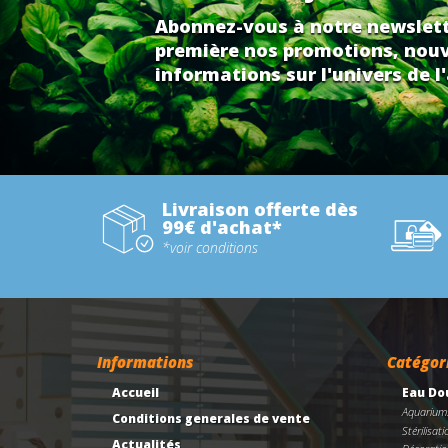
Abonnez-vous à notre newslett
première nos promotions, nouv
informations sur l'univers de l'
Livraison offerte dès
99€ d'achat*
*voir conditions
Informations
Catégor
Accueil
Eau Do
Aquarium
Conditions generales de vente
Stérilisati
Actualités