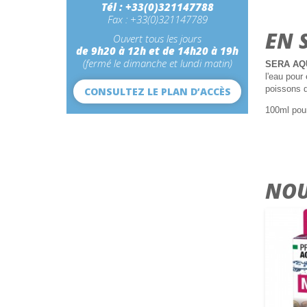
Tél : +33(0)321147788
Fax : +33(0)321147789
EN 
Ouvert tous les jours
de 9h20 à 12h et de 14h20 à 19h
(fermé le dimanche et lundi matin)
SERA AQ
l'eau pour
poissons d
CONSULTEZ LE PLAN D’ACCÈS
100ml pour
NOU