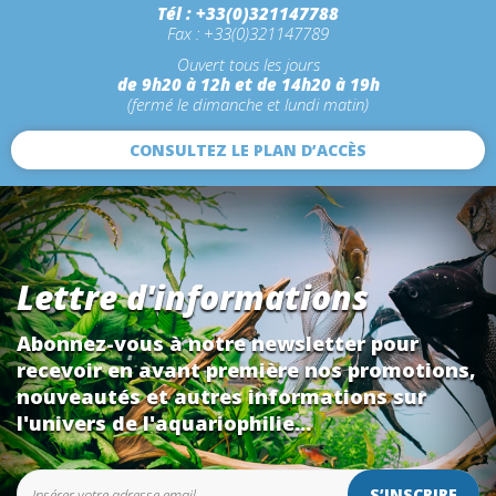
Tél : +33(0)321147788
Fax : +33(0)321147789
Ouvert tous les jours
de 9h20 à 12h et de 14h20 à 19h
(fermé le dimanche et lundi matin)
CONSULTEZ LE PLAN D’ACCÈS
Lettre d'informations
Abonnez-vous à notre newsletter pour
recevoir en avant première nos promotions,
nouveautés et autres informations sur
l'univers de l'aquariophilie...
S’INSCRIRE