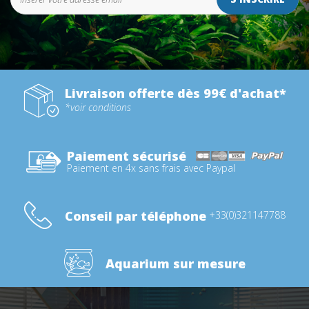
Livraison offerte dès 99€ d'achat*
*voir conditions
Paiement sécurisé
Paiement en 4x sans frais avec Paypal
Conseil par téléphone
+33(0)321147788
Aquarium sur mesure