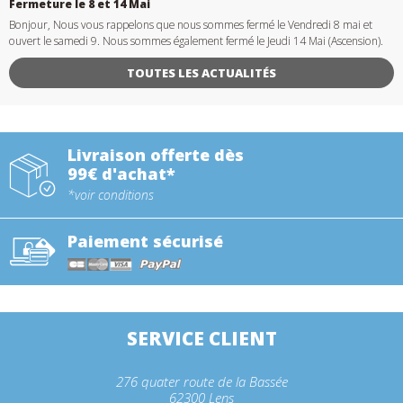
Fermeture le 8 et 14 Mai
Bonjour, Nous vous rappelons que nous sommes fermé le Vendredi 8 mai et
ouvert le samedi 9. Nous sommes également fermé le Jeudi 14 Mai (Ascension).
TOUTES LES ACTUALITÉS
Livraison offerte dès
99€ d'achat*
*voir conditions
Paiement sécurisé
SERVICE CLIENT
276 quater route de la Bassée
62300 Lens