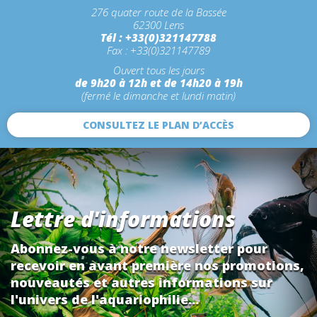
276 quater route de la Bassée
62300 Lens
Tél : +33(0)321147788
Fax : +33(0)321147789
Ouvert tous les jours
de 9h20 à 12h et de 14h20 à 19h
(fermé le dimanche et lundi matin)
CONSULTEZ LE PLAN D’ACCÈS
Lettre d'informations
Abonnez-vous à notre newsletter pour
recevoir en avant première nos promotions,
nouveautés et autres informations sur
l'univers de l'aquariophilie...