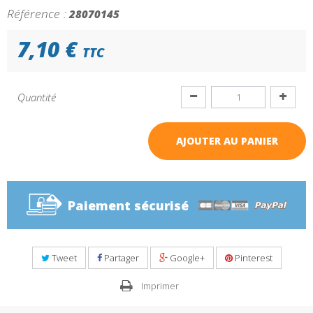
Référence :
28070145
7,10 €
TTC
Quantité
AJOUTER AU PANIER
Paiement sécurisé
Tweet
Partager
Google+
Pinterest
Imprimer