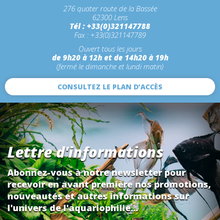
276 quater route de la Bassée
62300 Lens
Tél : +33(0)321147788
Fax : +33(0)321147789
Ouvert tous les jours
de 9h20 à 12h et de 14h20 à 19h
(fermé le dimanche et lundi matin)
CONSULTEZ LE PLAN D’ACCÈS
Lettre d'informations
Abonnez-vous à notre newsletter pour
recevoir en avant première nos promotions,
nouveautés et autres informations sur
l'univers de l'aquariophilie...