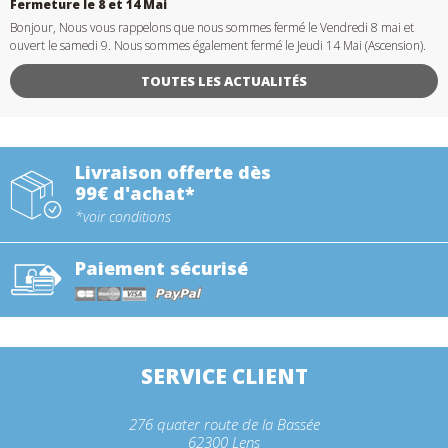
Fermeture le 8 et 14 Mai
Bonjour, Nous vous rappelons que nous sommes fermé le Vendredi 8 mai et
ouvert le samedi 9. Nous sommes également fermé le Jeudi 14 Mai (Ascension).
TOUTES LES ACTUALITÉS
Livraison offerte dès
99€ d'achat*
*voir conditions
Paiement sécurisé
SERVICE CLIENT
276 quater route de la Bassée
62300 Lens