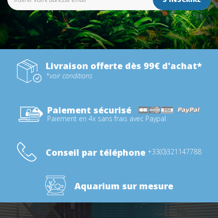
Livraison offerte dès 99€ d'achat*
*voir conditions
Paiement sécurisé
Paiement en 4x sans frais avec Paypal
Conseil par téléphone
+33(0)321147788
Aquarium sur mesure