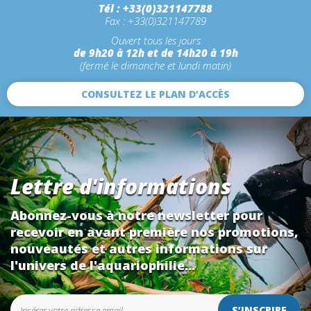
Tél : +33(0)321147788
Fax : +33(0)321147789
Ouvert tous les jours
de 9h20 à 12h et de 14h20 à 19h
(fermé le dimanche et lundi matin)
CONSULTEZ LE PLAN D’ACCÈS
Lettre d'informations
Abonnez-vous à notre newsletter pour
recevoir en avant première nos promotions,
nouveautés et autres informations sur
l'univers de l'aquariophilie...
S’INSCRIRE