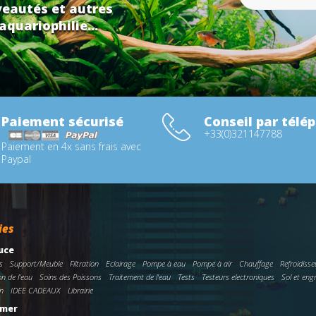
eautés et autres
aquariophilie...
Paiement sécurisé
Conseil par télé
+33(0)321147788
Paiement en 4x sans frais avec
Paypal
ies
uce
s
Support/Meuble
Filtration
Eclairage
Pompe à eau
Pompe à air
Chauffage
Refroidisse
on de l'eau
Soins des Poissons
Traitement de l'eau
Tests
Testeurs electroniques
Sol et eng
n
IDEE CADEAUX
Librairie
 mer