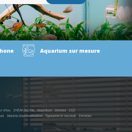
phone
Aquarium sur mesure
ur d'eau
EHEIM DIGITAL
Nourriture
Osmose
CO2
rais
Matériel d'automatisation
Tuyauterie et raccords
Entretien