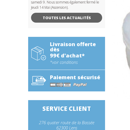
samedi 9. Nous sommes également fermé le
Jeudi 14 Mai (Ascension).
TOUTES LES ACTUALITÉS
Livraison offerte
dès
99€ d'achat*
*voir conditions
Paiement sécurisé
SERVICE CLIENT
276 quater route de la Bassée
62300 Lens