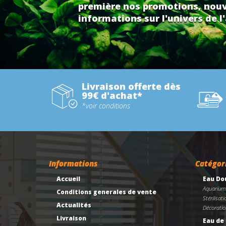
première nos promotions, nouv
informations sur l'univers de l'
Livraison offerte dès
99€ d'achat*
*voir conditions
Informations
Catégor
Accueil
Eau Do
Aquarium
Conditions generales de vente
Stérilisati
Actualités
Décoratio
Livraison
Eau de