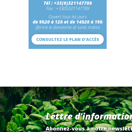
Tél : +33(0)321147788
Fax : +33(0)321147789
Ouvert tous les jours
de 9h20 à 12h et de 14h20 à 19h
(fermé le dimanche et lundi matin)
CONSULTEZ LE PLAN D’ACCÈS
Lettre d'informatio
Abonnez-vous à notre newslett