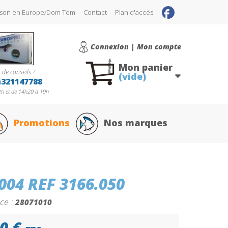
raison en Europe/Dom Tom
Contact
Plan d'accès
Connexion | Mon compte
Mon panier
 de conseils ?
(vide)
)321147788
h et de 14h20 à 19h
Promotions
Nos marques
04 REF 3166.050
ce :
28071010
0 €