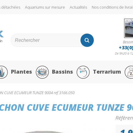
s détachées
Aquariums sur mesure
Actualités
Nos conditions de liv
Besoin
+33(0
De 9h20 à 12
Plantes
Bassins
Terrarium
 CUVE ECUMEUR TUNZE 9004 ref 3166.050
CHON CUVE ECUMEUR TUNZE 90
Référen
1,9