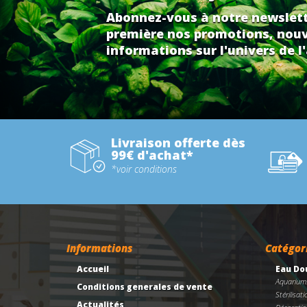
Abonnez-vous à notre newslett
première nos promotions, nouv
informations sur l'univers de l'
Livraison offerte dès
99€ d'achat*
*voir conditions
Informations
Catégor
Accueil
Eau Do
Aquarium
Conditions generales de vente
Stérilisati
Actualités