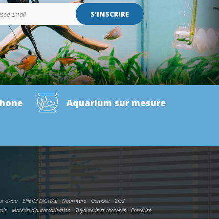
S’INSCRIRE
phone
Aquarium sur mesure
ur d'eau
EHEIM DIGITAL
Nourriture
Osmose
CO2
rais
Matériel d'automatisation
Tuyauterie et raccords
Entretien