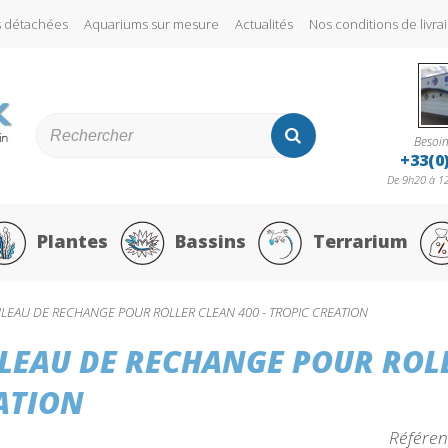
s détachées
Aquariums sur mesure
Actualités
Nos conditions de liv
Besoin
+33(0
De 9h20 à 12
Plantes
Bassins
Terrarium
LEAU DE RECHANGE POUR ROLLER CLEAN 400 - TROPIC CREATION
LEAU DE RECHANGE POUR ROLLE
ATION
Référen