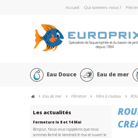
Accueil
Qui sommes -nous ?
Pièce
Eau Douce
Eau de mer
Eau de mer
Filtration
Filtre à rouleau
ROU
ROU
Les actualités
CRE
Fermeture le 8 et 14 Mai
Bonjour, Nous vous rappelons que nous
sommes fermé le Vendredi 8 mai et ouvert le