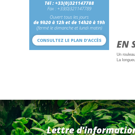
Tél : +33(0)321147788
Fax : +33(0)321147789
Ouvert tous les jours
de 9h20 à 12h et de 14h20 à 19h
(fermé le dimanche et lundi matin)
CONSULTEZ LE PLAN D’ACCÈS
EN 
Un rouleau
La longueu
Lettre d'informatio