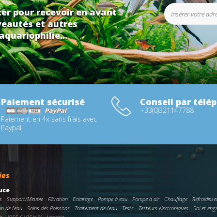
er pour recevoir en avant
eautés et autres
aquariophilie...
Paiement sécurisé
Conseil par télé
+33(0)321147788
Paiement en 4x sans frais avec
Paypal
ies
uce
s
Support/Meuble
Filtration
Eclairage
Pompe à eau
Pompe à air
Chauffage
Refroidisse
on de l'eau
Soins des Poissons
Traitement de l'eau
Tests
Testeurs electroniques
Sol et eng