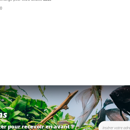
50
ns
er pour recevoir en avant