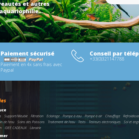
eautés et autres
aquariophilie...
Paiement sécurisé
Conseil par télé
+33(0)321147788
Paiement en 4x sans frais avec
Paypal
ies
uce
s
Support/Meuble
Filtration
Eclairage
Pompe à eau
Pompe à air
Chauffage
Refroidisse
on de l'eau
Soins des Poissons
Traitement de l'eau
Tests
Testeurs electroniques
Sol et eng
n
IDEE CADEAUX
Librairie
 mer