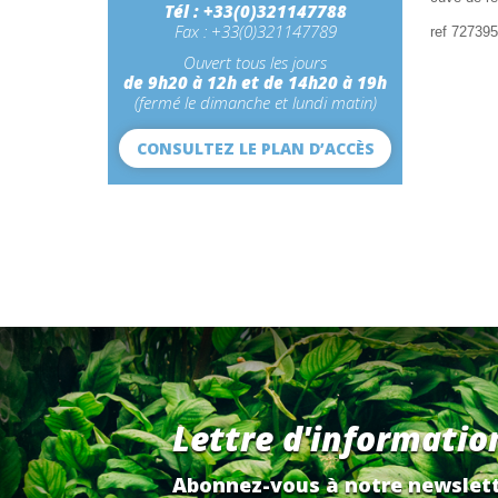
Tél : +33(0)321147788
Fax : +33(0)321147789
ref 72739
Ouvert tous les jours
de 9h20 à 12h et de 14h20 à 19h
(fermé le dimanche et lundi matin)
CONSULTEZ LE PLAN D’ACCÈS
Lettre d'informatio
Abonnez-vous à notre newslett