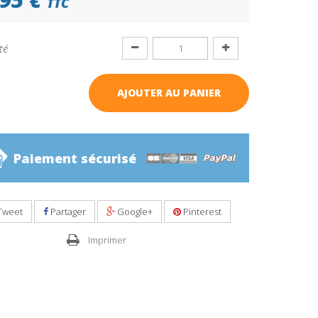
TTC
té
AJOUTER AU PANIER
Paiement sécurisé
Tweet
Partager
Google+
Pinterest
Imprimer