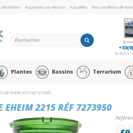
s détachées
Aquariums sur mesure
Actualités
Nos conditions de liv
Besoin
+33(0
De 9h20 à 12
Plantes
Bassins
Terrarium
CUVE EHEIM 2215 réf 7273950
 EHEIM 2215 RÉF 7273950
Référen
59,