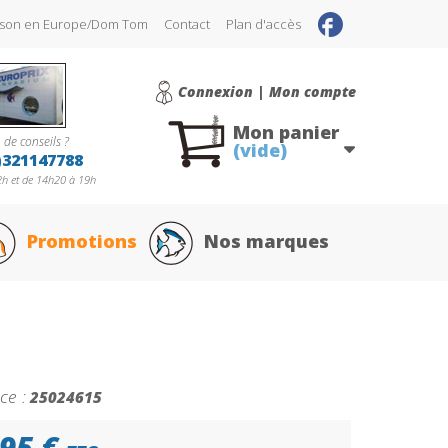
raison en Europe/Dom Tom
Contact
Plan d'accès
Connexion | Mon compte
Mon panier
 de conseils ?
(vide)
)321147788
h et de 14h20 à 19h
Promotions
Nos marques
ce :
25024615
95 €