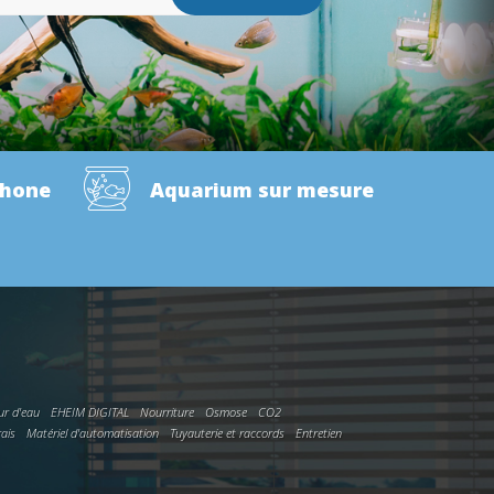
phone
Aquarium sur mesure
ur d'eau
EHEIM DIGITAL
Nourriture
Osmose
CO2
rais
Matériel d'automatisation
Tuyauterie et raccords
Entretien