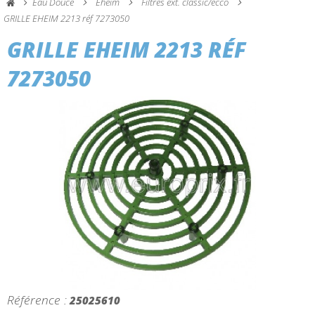
Eau Douce
Eheim
Filtres ext. classic/ecco
GRILLE EHEIM 2213 réf 7273050
GRILLE EHEIM 2213 RÉF
7273050
Référence :
25025610