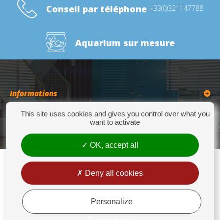
Conseil par téléphone
+33(0)321147788
Aquarium sur mesure
Informations
This site uses cookies and gives you control over what you
Catégories
want to activate
OK, accept all
Deny all cookies
Europrix
276 Quater Route de la Bassée - 62300 LENS - Tél : +33(0)3 21 14 77 88 - Fax:
+33(0)3 21 14 77 89 - europrix@wanadoo.fr
Personalize
Mentions légales
Privacy policy