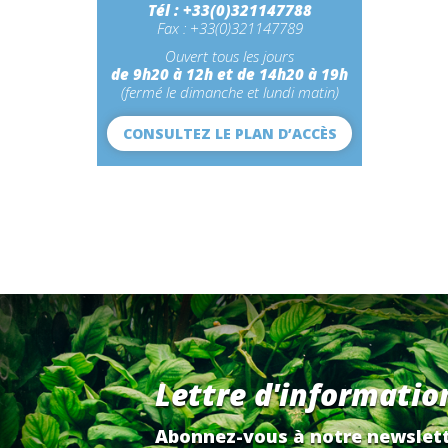
Tél : +33(0)321147788
Fax : +33(0)321147789
Ouvert tous les jours
de 9h20 à 12h et de 14h20 à 19h
(fermé le dimanche et lundi matin)
CONSULTEZ LE PLAN D’ACCÈS
Lettre d'informatio
Abonnez-vous à notre newslett