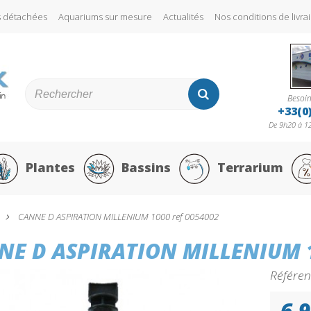
s détachées
Aquariums sur mesure
Actualités
Nos conditions de liv
Besoin
+33(0
De 9h20 à 12
Plantes
Bassins
Terrarium
CANNE D ASPIRATION MILLENIUM 1000 ref 0054002
NE D ASPIRATION MILLENIUM 1
Référen
6,9