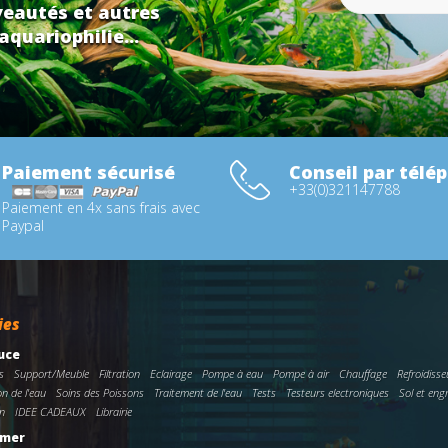
eautés et autres
aquariophilie...
Paiement sécurisé
Conseil par télé
+33(0)321147788
Paiement en 4x sans frais avec
Paypal
ies
uce
s
Support/Meuble
Filtration
Eclairage
Pompe à eau
Pompe à air
Chauffage
Refroidisse
on de l'eau
Soins des Poissons
Traitement de l'eau
Tests
Testeurs electroniques
Sol et eng
n
IDEE CADEAUX
Librairie
 mer