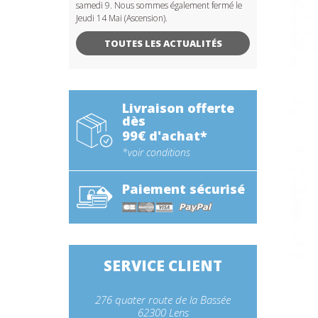
samedi 9. Nous sommes également fermé le
Jeudi 14 Mai (Ascension).
TOUTES LES ACTUALITÉS
Livraison offerte
dès
99€ d'achat*
*voir conditions
Paiement sécurisé
SERVICE CLIENT
276 quater route de la Bassée
62300 Lens