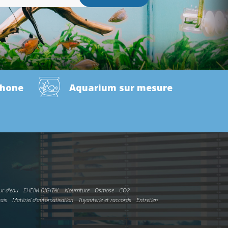
phone
Aquarium sur mesure
ur d'eau
EHEIM DIGITAL
Nourriture
Osmose
CO2
rais
Matériel d'automatisation
Tuyauterie et raccords
Entretien