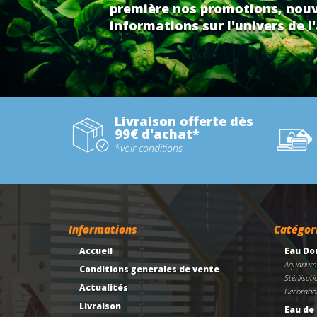
première nos promotions, nouv
informations sur l'univers de l'
Livraison offerte dès
99€ d'achat*
*voir conditions
Informations
Catégor
Accueil
Eau Do
Aquarium
Conditions generales de vente
Stérilisati
Actualités
Décoratio
Livraison
Eau de