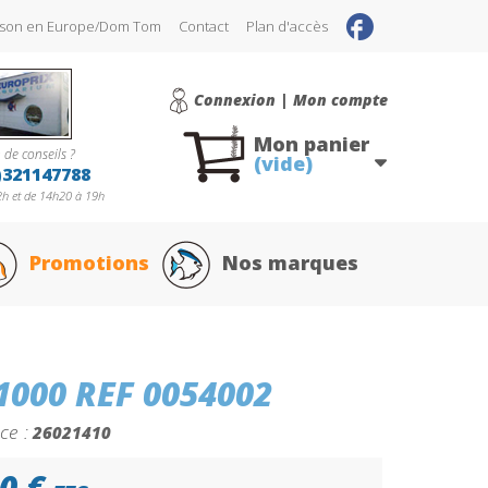
raison en Europe/Dom Tom
Contact
Plan d'accès
Connexion | Mon compte
Mon panier
 de conseils ?
(vide)
)321147788
h et de 14h20 à 19h
Promotions
Nos marques
000 REF 0054002
ce :
26021410
0 €