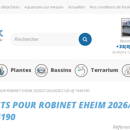
s détachées
Aquariums sur mesure
Actualités
Nos conditions de liv
Besoin
+33(0
De 9h20 à 12
Plantes
Bassins
Terrarium
OUR ROBINET EHEIM 2026/2126/2028/2128 ref 7444190
NTS POUR ROBINET EHEIM 2026
4190
Référen