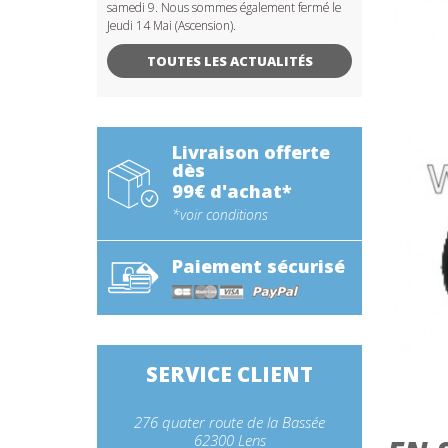
samedi 9. Nous sommes également fermé le
Jeudi 14 Mai (Ascension).
TOUTES LES ACTUALITÉS
Livraison offerte
dès
99€ d'achat*
*voir conditions
Paiement sécurisé
SERVICE CLIENT
276 quater route de la Bassée
62300 Lens