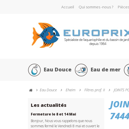
Accueil
Qui sommes -nous ?
Pièce
Eau Douce
Eau de mer
Eau Douce
Eheim
Filtres prof. II
JOINTS P
JOI
Les actualités
744
Fermeture le 8 et 14 Mai
Bonjour, Nous vous rappelons que nous
sommes fermé le Vendredi 8 mai et ouvert le