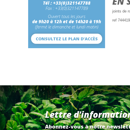
EN 
Tél : +33(0)321147788
Fax : +33(0)321147789
joints de 
Ouvert tous les jours
ref 74441
de 9h20 à 12h et de 14h20 à 19h
(fermé le dimanche et lundi matin)
CONSULTEZ LE PLAN D’ACCÈS
Lettre d'informatio
Abonnez-vous à notre newslett