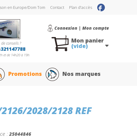
raison en Europe/Dom Tom
Contact
Plan d'accès
Connexion | Mon compte
Mon panier
 de conseils ?
(vide)
)321147788
h et de 14h20 à 19h
Promotions
Nos marques
/2126/2028/2128 REF
ce :
25044846