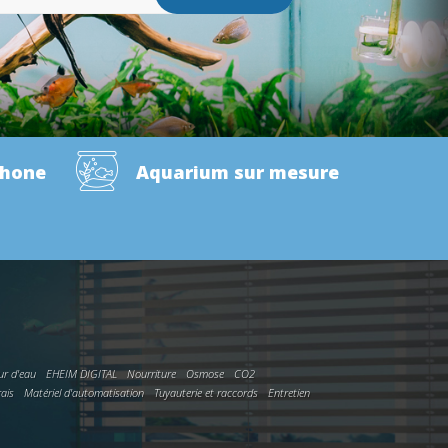
phone
Aquarium sur mesure
ur d'eau
EHEIM DIGITAL
Nourriture
Osmose
CO2
rais
Matériel d'automatisation
Tuyauterie et raccords
Entretien