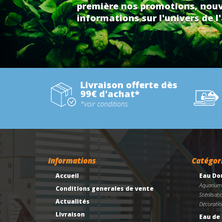
première nos promotions, nouv
informations sur l'univers de l'
Livraison offerte dès
99€ d'achat*
*voir conditions
Informations
Catégor
Accueil
Eau Do
Aquarium
Conditions generales de vente
Stérilisati
Actualités
Décoratio
Livraison
Eau de