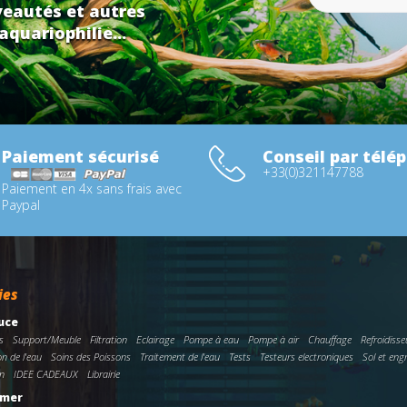
eautés et autres
aquariophilie...
Paiement sécurisé
Conseil par télé
+33(0)321147788
Paiement en 4x sans frais avec
Paypal
ies
uce
s
Support/Meuble
Filtration
Eclairage
Pompe à eau
Pompe à air
Chauffage
Refroidisse
on de l'eau
Soins des Poissons
Traitement de l'eau
Tests
Testeurs electroniques
Sol et eng
n
IDEE CADEAUX
Librairie
 mer