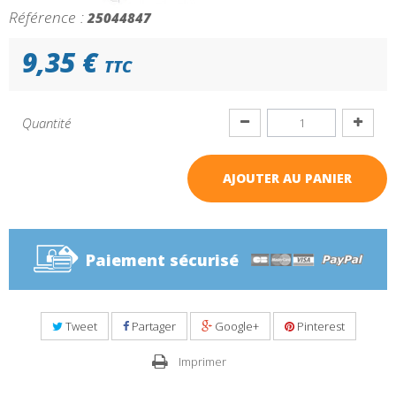
Référence :
25044847
9,35 €
TTC
Quantité
AJOUTER AU PANIER
Paiement sécurisé
Tweet
Partager
Google+
Pinterest
Imprimer