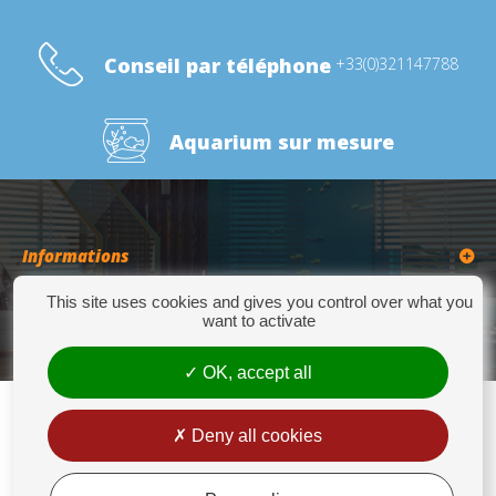
Conseil par téléphone
+33(0)321147788
Aquarium sur mesure
Informations
This site uses cookies and gives you control over what you
Catégories
want to activate
OK, accept all
Deny all cookies
Europrix
276 Quater Route de la Bassée - 62300 LENS - Tél : +33(0)3 21 14 77 88 - Fax:
+33(0)3 21 14 77 89 - europrix@wanadoo.fr