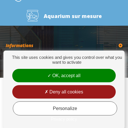
Aquarium sur mesure
Informations
This site uses cookies and gives you control over what you
Catégories
want to activate
OK, accept all
Deny all cookies
Europrix
276 Quater Route de la Bassée - 62300 LENS - Tél : +33(0)3 21 14 77 88 - Fax:
+33(0)3 21 14 77 89 - europrix@wanadoo.fr
Personalize
Mentions légales
Privacy policy
Conditions générales de vente