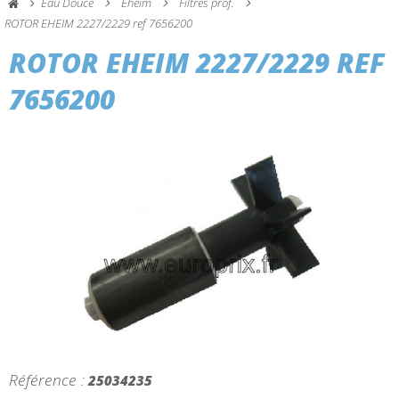
Eau Douce
Eheim
Filtres prof.
ROTOR EHEIM 2227/2229 ref 7656200
ROTOR EHEIM 2227/2229 REF
7656200
Référence :
25034235