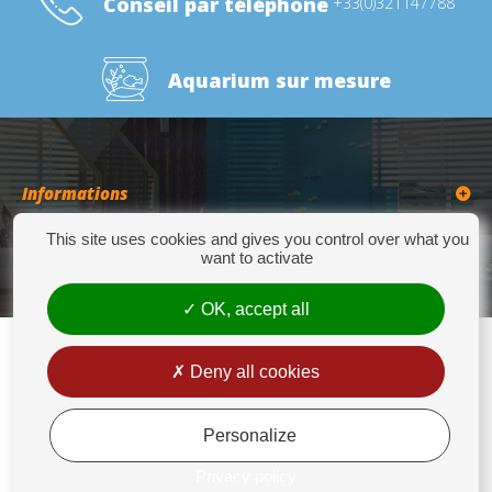
Conseil par téléphone
+33(0)321147788
Aquarium sur mesure
Informations
This site uses cookies and gives you control over what you
Catégories
want to activate
OK, accept all
Deny all cookies
Europrix
276 Quater Route de la Bassée - 62300 LENS - Tél : +33(0)3 21 14 77 88 - Fax:
+33(0)3 21 14 77 89 - europrix@wanadoo.fr
Personalize
Mentions légales
Privacy policy