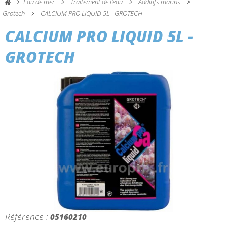
Eau de mer
Traitement de l'eau
Additifs marins
Grotech
CALCIUM PRO LIQUID 5L - GROTECH
CALCIUM PRO LIQUID 5L -
GROTECH
Référence :
05160210