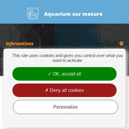
Aquarium sur mesure
Informations
This site uses cookies and gives you control over what you
Catégories
want to activate
OK, accept all
Deny all cookies
Europrix
276 Quater Route de la Bassée - 62300 LENS - Tél : +33(0)3 21 14 77 88 - Fax:
+33(0)3 21 14 77 89 - europrix@wanadoo.fr
Personalize
Mentions légales
Privacy policy
Conditions générales de vente