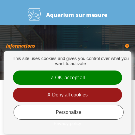
Aquarium sur mesure
Informations
This site uses cookies and gives you control over what you
Catégories
want to activate
OK, accept all
Deny all cookies
Europrix
276 Quater Route de la Bassée - 62300 LENS - Tél : +33(0)3 21 14 77 88 - Fax:
+33(0)3 21 14 77 89 - europrix@wanadoo.fr
Personalize
Mentions légales
Privacy policy
Conditions générales de vente