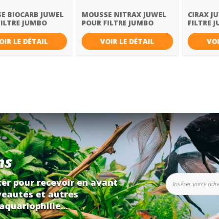
E BIOCARB JUWEL
MOUSSE NITRAX JUWEL
CIRAX J
FILTRE JUMBO
POUR FILTRE JUMBO
FILTRE 
OIR LE DÉTAIL
VOIR LE DÉTAIL
VOI
ns
er pour recevoir en avant
eautés et autres
aquariophilie...