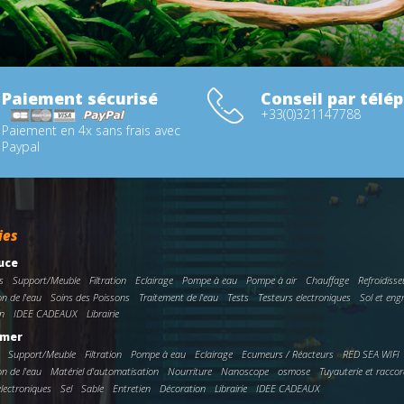
Paiement sécurisé
Conseil par télé
+33(0)321147788
Paiement en 4x sans frais avec
Paypal
ies
uce
s
Support/Meuble
Filtration
Eclairage
Pompe à eau
Pompe à air
Chauffage
Refroidisse
on de l'eau
Soins des Poissons
Traitement de l'eau
Tests
Testeurs electroniques
Sol et eng
n
IDEE CADEAUX
Librairie
 mer
Support/Meuble
Filtration
Pompe à eau
Eclairage
Ecumeurs / Réacteurs
RED SEA WIFI
on de l'eau
Matériel d'automatisation
Nourriture
Nanoscope
osmose
Tuyauterie et racco
electroniques
Sel
Sable
Entretien
Décoration
Librairie
IDEE CADEAUX