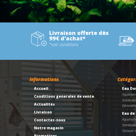
Livraison offerte dès
99€ d'achat*
*voir conditions
Informations
Catégor
Accueil
Eau Do
Aquarium
Conditions generales de vente
Stérilisati
Actualités
Décoratio
Livraison
Eau de
Aquarium
Contactez-nous
Stérilisati
Notre magasin
Testeurs 
Promotions