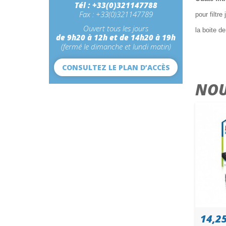
Tél : +33(0)321147788
Fax : +33(0)321147789
pour filtr
Ouvert tous les jours
la boite d
de 9h20 à 12h et de 14h20 à 19h
(fermé le dimanche et lundi matin)
CONSULTEZ LE PLAN D’ACCÈS
NOU
14,25