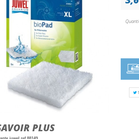
Quanti
SAVOIR PLUS
rante juwel ref 88149