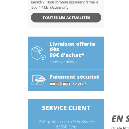
samedi 9. Nous sommes également fermé le
Jeudi 14 Mai (Ascension).
TOUTES LES ACTUALITÉS
Livraison offerte
dès
99€ d'achat*
*voir conditions
Paiement sécurisé
SERVICE CLIENT
EN 
276 quater route de la Bassée
62300 Lens
Ouate filt