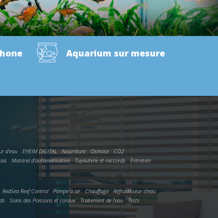
phone
Aquarium sur mesure
ur d'eau
EHEIM DIGITAL
Nourriture
Osmose
CO2
rais
Matériel d'automatisation
Tuyauterie et raccords
Entretien
RedSea Reef Control
Pompe à air
Chauffage
Refroidisseur d'eau
rds
Soins des Poissons et coraux
Traitement de l'eau
Tests