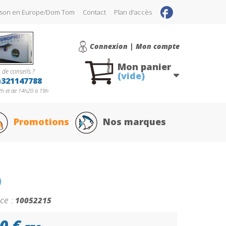
raison en Europe/Dom Tom
Contact
Plan d'accès
Connexion | Mon compte
Mon panier
 de conseils ?
(vide)
)321147788
h et de 14h20 à 19h
Promotions
Nos marques
O
ce :
10052215
0 €