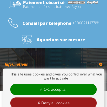
Paiement sécurisé
Paiement en 4x sans frais avec Paypal
Conseil par téléphone
+33(0)321147788
Aquarium sur mesure
Informations
This site uses cookies and gives you control over what you
Catégories
want to activate
OK, accept all
Deny all cookies