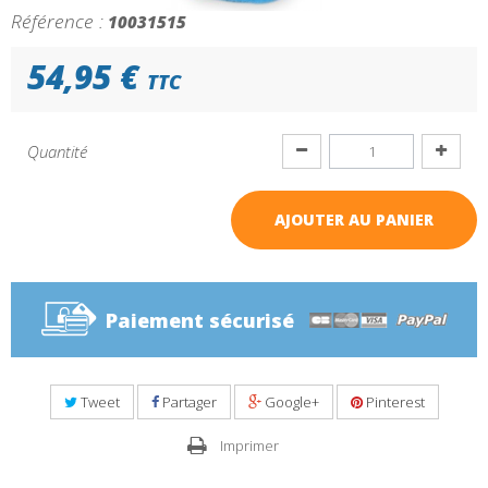
Référence :
10031515
54,95 €
TTC
Quantité
AJOUTER AU PANIER
Paiement sécurisé
Tweet
Partager
Google+
Pinterest
Imprimer