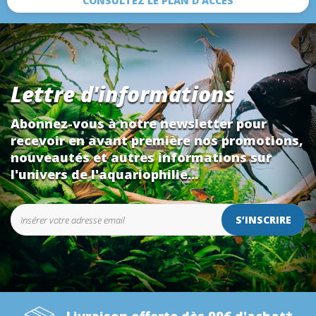
CONSULTEZ LE PLAN D’ACCÈS
Lettre d'informations
Abonnez-vous à notre newsletter pour
recevoir en avant première nos promotions,
nouveautés et autres informations sur
l'univers de l'aquariophilie...
S’INSCRIRE