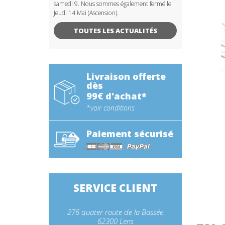
samedi 9. Nous sommes également fermé le
Jeudi 14 Mai (Ascension).
TOUTES LES ACTUALITÉS
Livraison offerte
dès
99€ d'achat*
*voir conditions
Paiement sécurisé
SERVICE CLIENT
276 quater route de la Bassée
62300 Lens