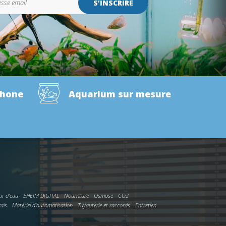
S’INSCRIRE
phone
Aquarium sur mesure
ur d'eau
EHEIM DIGITAL
Nourriture
Osmose
CO2
rais
Matériel d'automatisation
Tuyauterie et raccords
Entretien