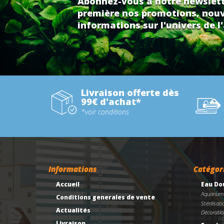
Abonnez-vous à notre newslett
première nos promotions, nouv
informations sur l'univers de l'
Livraison offerte dès
99€ d'achat*
*voir conditions
Informations
Catégor
Accueil
Eau Do
Aquarium
Conditions generales de vente
Stérilisati
Actualités
Décoratio
Livraison