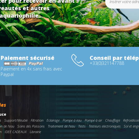
er pour recevoir en avant
eautés et autres
aquariophilie...
Paiement sécurisé
Conseil par télé
+33(0)321147788
Paiement en 4x sans frais avec
Paypal
ies
uce
s
Support/Meuble
Filtration
Eclairage
Pompe à eau
Pompe à air
Chauffage
Refroidisse
on de l'eau
Soins des Poissons
Traitement de l'eau
Tests
Testeurs electroniques
Sol et eng
n
IDEE CADEAUX
Librairie