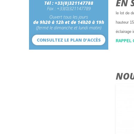
EN 
Tél : +33(0)321147788
Fax : +33(0)321147789
le lot de 
Ouvert tous les jours
de 9h20 à 12h et de 14h20 à 19h
hauteur 1
(fermé le dimanche et lundi matin)
éclairage 
CONSULTEZ LE PLAN D’ACCÈS
RAPPEL C
NOU