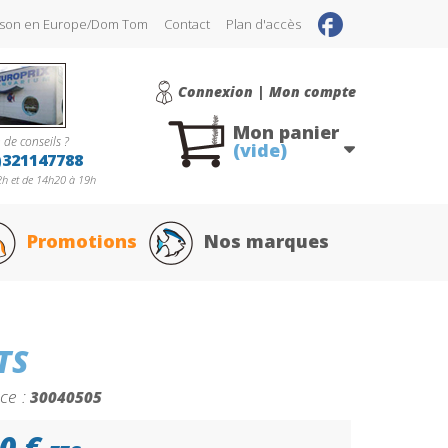
raison en Europe/Dom Tom
Contact
Plan d'accès
Connexion | Mon compte
Mon panier
 de conseils ?
(vide)
)321147788
h et de 14h20 à 19h
Promotions
Nos marques
TS
ce :
30040505
0 €