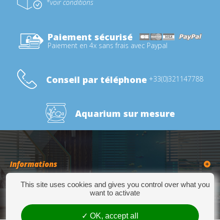
*voir conditions
Paiement sécurisé
Paiement en 4x sans frais avec Paypal
Conseil par téléphone
+33(0)321147788
Aquarium sur mesure
Informations
This site uses cookies and gives you control over what you
Catégories
want to activate
OK, accept all