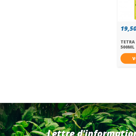
19,50
TETRA
500ML
V
Lettre d'informatio