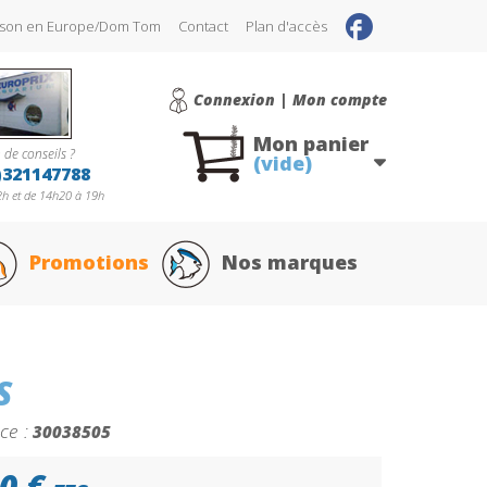
raison en Europe/Dom Tom
Contact
Plan d'accès
Connexion | Mon compte
Mon panier
 de conseils ?
(vide)
)321147788
h et de 14h20 à 19h
Promotions
Nos marques
S
ce :
30038505
0 €