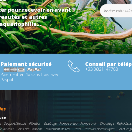
er pour recevoir en avant
eautés et autres
aquariophilie...
Paiement sécurisé
Conseil par télé
+33(0)321147788
Paiement en 4x sans frais avec
Paypal
ies
uce
s
Support/Meuble
Filtration
Eclairage
Pompe à eau
Pompe à air
Chauffage
Refroidisse
on de l'eau
Soins des Poissons
Traitement de l'eau
Tests
Testeurs electroniques
Sol et eng