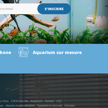
S’INSCRIRE
phone
Aquarium sur mesure
ur d'eau
EHEIM DIGITAL
Nourriture
Osmose
CO2
rais
Matériel d'automatisation
Tuyauterie et raccords
Entretien