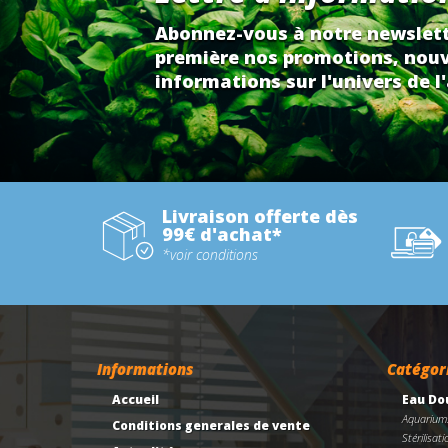
Abonnez-vous à notre newslett
première nos promotions, nouv
informations sur l'univers de l'
Livraison offerte dès
99€ d'achat*
*voir conditions
Informations
Catégor
Accueil
Eau Do
Aquarium
Conditions generales de vente
Stérilisati