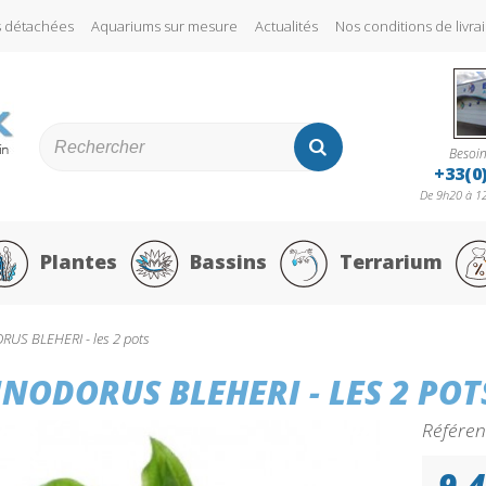
s détachées
Aquariums sur mesure
Actualités
Nos conditions de liv
Besoin
+33(0
De 9h20 à 12
Plantes
Bassins
Terrarium
US BLEHERI - les 2 pots
NODORUS BLEHERI - LES 2 POT
Référen
9,4