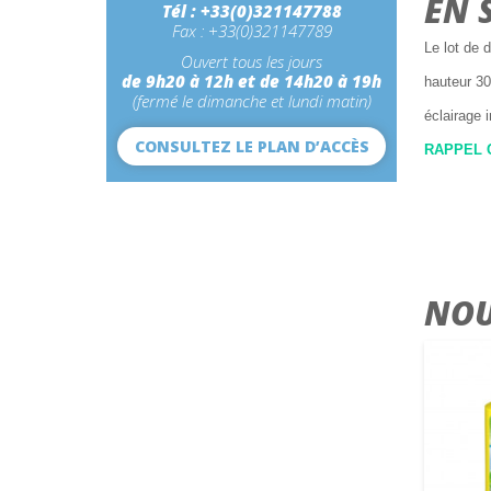
EN 
Tél : +33(0)321147788
Fax : +33(0)321147789
Le lot de 
Ouvert tous les jours
de 9h20 à 12h et de 14h20 à 19h
hauteur 3
(fermé le dimanche et lundi matin)
éclairage 
CONSULTEZ LE PLAN D’ACCÈS
RAPPEL C
NOU