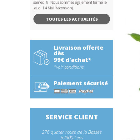
samedi 9. Nous sommes également fermé le
Jeudi 14 Mai (Ascension).
TOUTES LES ACTUALITÉS
Livraison offerte
dès
99€ d'achat*
*voir conditions
Paiement sécurisé
SERVICE CLIENT
276 quater route de la Bassée
62300 Lens