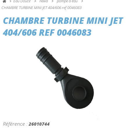
Eau Douce
newa
pompe a eau
CHAMBRE TURBINE MINI JET 404/606 ref 0046083
CHAMBRE TURBINE MINI JET
404/606 REF 0046083
Référence :
26010744