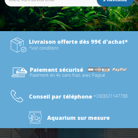
Livraison offerte dès 99€ d'achat*
*voir conditions
Paiement sécurisé
Paiement en 4x sans frais avec Paypal
Conseil par téléphone
+33(0)321147788
Aquarium sur mesure