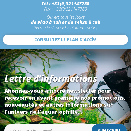
Tél : +33(0)321147788
Fax : +33(0)321147789
Ouvert tous les jours
de 9h20 à 12h et de 14h20 à 19h
(fermé le dimanche et lundi matin)
CONSULTEZ LE PLAN D’ACCÈS
Lettre d'informations
Abonnez-vous à notre newsletter pour
recevoir en avant première nos promotions,
nouveautés et autres informations sur
l'univers de l'aquariophilie...
S’INSCRIRE