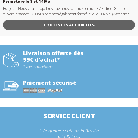
Fermeture le 8 et 14 Mai
Bonjour, Nous vous rappelons que nous sommes fermé le Vendredi 8 mai et
ouvert le samedi 9. Nous sommes également fermé le Jeudi 14 Mai (Ascension).
TOUTES LES ACTUALITÉS
Livraison offerte dès
99€ d'achat*
*voir conditions
Paiement sécurisé
SERVICE CLIENT
276 quater route de la Bassée
62300 Lens