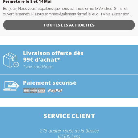
Fermeture le 8 et 14 Mai
Bonjour, Nous vous rappelons que nous sommes fermé le Vendredi 8 mai et
ouvert le samedi 9. Nous sommes également fermé le Jeudi 14 Mai (Ascension).
TOUTES LES ACTUALITÉS
Livraison offerte dès
99€ d'achat*
*voir conditions
Paiement sécurisé
SERVICE CLIENT
276 quater route de la Bassée
62300 Lens