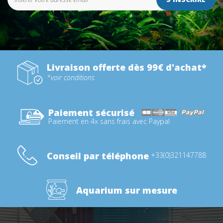
Livraison offerte dès 99€ d'achat*
*voir conditions
Paiement sécurisé
Paiement en 4x sans frais avec Paypal
Conseil par téléphone
+33(0)321147788
Aquarium sur mesure