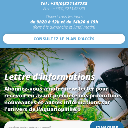
Tél : +33(0)321147788
Fax : +33(0)321147789
Ouvert tous les jours
de 9h20 à 12h et de 14h20 à 19h
(fermé le dimanche et lundi matin)
CONSULTEZ LE PLAN D’ACCÈS
Lettre d'informations
Abonnez-vous à notre newsletter pour
recevoir en avant première nos promotions,
nouveautés et autres informations sur
l'univers de l'aquariophilie...
S’INSCRIRE