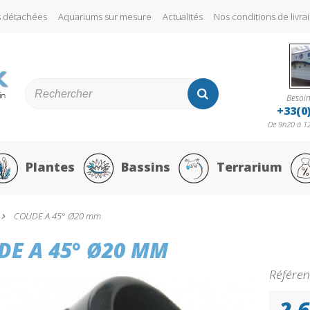
s détachées
Aquariums sur mesure
Actualités
Nos conditions de liv
Besoin
+33(0
De 9h20 à 12
Plantes
Bassins
Terrarium
COUDE A 45° Ø20 mm
DE A 45° Ø20 MM
Référen
2,6