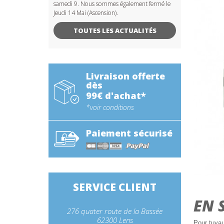
samedi 9. Nous sommes également fermé le
Jeudi 14 Mai (Ascension).
TOUTES LES ACTUALITÉS
Livraison offerte
dès
99€ d'achat*
*voir conditions
Paiement sécurisé
SERVICE CLIENT
EN 
276 quater route de la Bassée
62300 Lens
Pour tuya