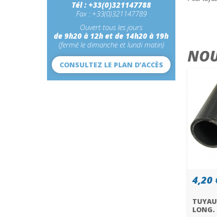
Tél : +33(0)321147788
Fax : +33(0)321147789
Ouvert tous les jours
de 9h20 à 12h et de 14h20 à 19h
(fermé le dimanche et lundi matin)
NOU
CONSULTEZ LE PLAN D’ACCÈS
4,20 
TUYAU
LONG.