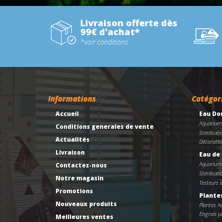
Livraison offerte dès
99€ d'achat*
*voir conditions
Informations
Catégor
Accueil
Eau Do
Aquarium
Conditions generales de vente
Stérilisati
Actualités
Décoratio
Livraison
Eau de
Aquarium
Contactez-nous
Stérilisati
Notre magasin
Testeurs 
Promotions
Plante
Nouveaux produits
Plantes 
Engrais po
Meilleures ventes