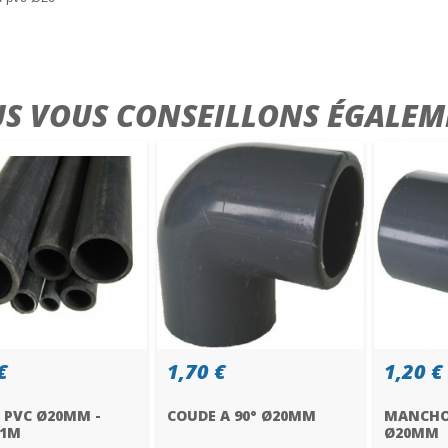
S VOUS CONSEILLONS ÉGALEM
€
1,70 €
1,20 €
 PVC Ø20MM -
COUDE A 90° Ø20MM
MANCHO
 1M
Ø20MM