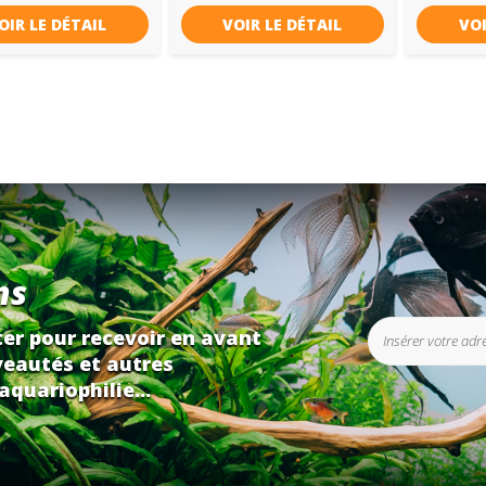
OIR LE DÉTAIL
VOIR LE DÉTAIL
VOI
ns
er pour recevoir en avant
eautés et autres
aquariophilie...