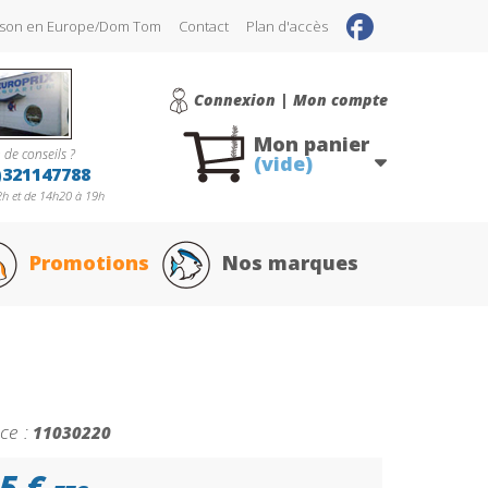
raison en Europe/Dom Tom
Contact
Plan d'accès
Connexion | Mon compte
Mon panier
 de conseils ?
(vide)
)321147788
h et de 14h20 à 19h
Promotions
Nos marques
ce :
11030220
5 €