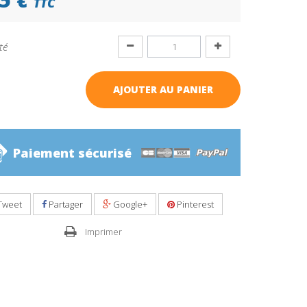
TTC
té
AJOUTER AU PANIER
Paiement sécurisé
Tweet
Partager
Google+
Pinterest
Imprimer