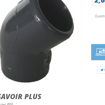
Quanti
SAVOIR PLUS
u pvc Ø20