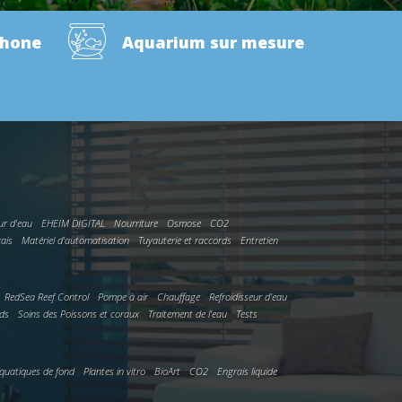
phone
Aquarium sur mesure
ur d'eau
EHEIM DIGITAL
Nourriture
Osmose
CO2
rais
Matériel d'automatisation
Tuyauterie et raccords
Entretien
RedSea Reef Control
Pompe à air
Chauffage
Refroidisseur d'eau
rds
Soins des Poissons et coraux
Traitement de l'eau
Tests
quatiques de fond
Plantes in vitro
BioArt
CO2
Engrais liquide