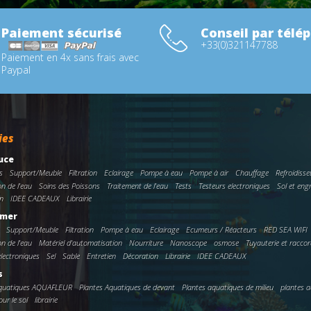
Paiement sécurisé
Conseil par télé
+33(0)321147788
Paiement en 4x sans frais avec
Paypal
ies
uce
s
Support/Meuble
Filtration
Eclairage
Pompe à eau
Pompe à air
Chauffage
Refroidisse
on de l'eau
Soins des Poissons
Traitement de l'eau
Tests
Testeurs electroniques
Sol et eng
n
IDEE CADEAUX
Librairie
 mer
Support/Meuble
Filtration
Pompe à eau
Eclairage
Ecumeurs / Réacteurs
RED SEA WIFI
on de l'eau
Matériel d'automatisation
Nourriture
Nanoscope
osmose
Tuyauterie et racco
electroniques
Sel
Sable
Entretien
Décoration
Librairie
IDEE CADEAUX
s
Aquatiques AQUAFLEUR
Plantes Aquatiques de devant
Plantes aquatiques de milieu
plantes a
ur le sol
librairie