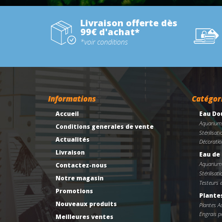
Livraison offerte dès
99€ d'achat*
*voir conditions
Informations
Catégor
Accueil
Eau Do
Aquarium
Conditions generales de vente
Stérilisati
Actualités
Décoratio
Livraison
Eau de
Aquarium
Contactez-nous
Stérilisati
Notre magasin
Testeurs 
Promotions
Plante
Nouveaux produits
Plantes 
Engrais po
Meilleures ventes