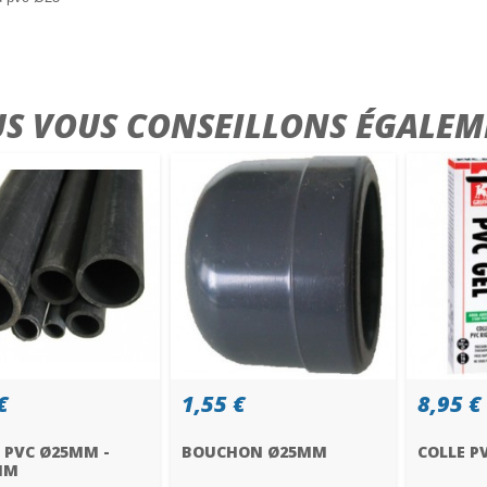
S VOUS CONSEILLONS ÉGALEM
€
1,55 €
8,95 €
 PVC Ø25MM -
BOUCHON Ø25MM
COLLE P
1M