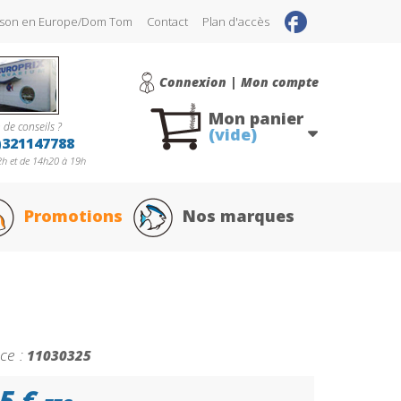
raison en Europe/Dom Tom
Contact
Plan d'accès
Connexion | Mon compte
Mon panier
 de conseils ?
(vide)
)321147788
h et de 14h20 à 19h
Promotions
Nos marques
ce :
11030325
5 €