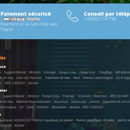
Paiement sécurisé
Conseil par télé
+33(0)321147788
Paiement en 4x sans frais avec
Paypal
ies
uce
s
Support/Meuble
Filtration
Eclairage
Pompe à eau
Pompe à air
Chauffage
Refroidisse
on de l'eau
Soins des Poissons
Traitement de l'eau
Tests
Testeurs electroniques
Sol et eng
n
IDEE CADEAUX
Librairie
 mer
Support/Meuble
Filtration
Pompe à eau
Eclairage
Ecumeurs / Réacteurs
RED SEA WIFI
on de l'eau
Matériel d'automatisation
Nourriture
Nanoscope
osmose
Tuyauterie et racco
electroniques
Sel
Sable
Entretien
Décoration
Librairie
IDEE CADEAUX
s
Aquatiques AQUAFLEUR
Plantes Aquatiques de devant
Plantes aquatiques de milieu
plantes a
ur le sol
librairie