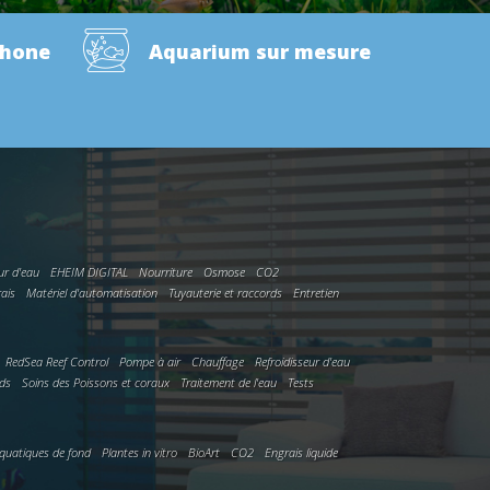
phone
Aquarium sur mesure
ur d'eau
EHEIM DIGITAL
Nourriture
Osmose
CO2
rais
Matériel d'automatisation
Tuyauterie et raccords
Entretien
RedSea Reef Control
Pompe à air
Chauffage
Refroidisseur d'eau
rds
Soins des Poissons et coraux
Traitement de l'eau
Tests
quatiques de fond
Plantes in vitro
BioArt
CO2
Engrais liquide