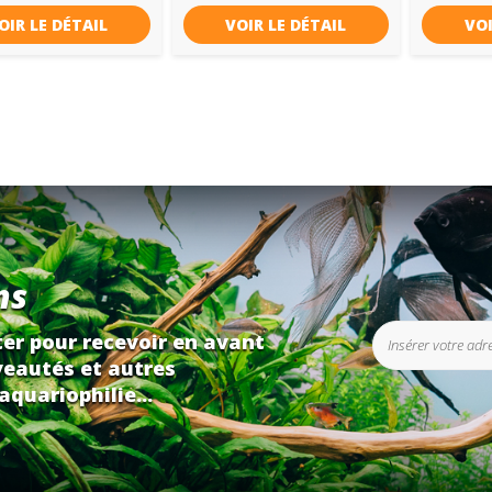
OIR LE DÉTAIL
VOIR LE DÉTAIL
VOI
ns
er pour recevoir en avant
eautés et autres
aquariophilie...