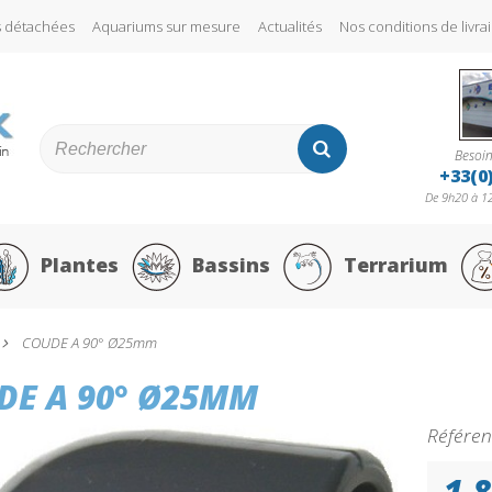
s détachées
Aquariums sur mesure
Actualités
Nos conditions de liv
Besoin
+33(0
De 9h20 à 12
Plantes
Bassins
Terrarium
COUDE A 90° Ø25mm
DE A 90° Ø25MM
Référen
1,8