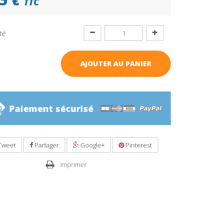
TTC
té
AJOUTER AU PANIER
Paiement sécurisé
Tweet
Partager
Google+
Pinterest
Imprimer