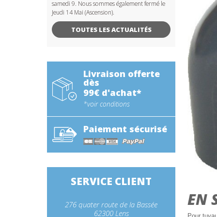
samedi 9. Nous sommes également fermé le
Jeudi 14 Mai (Ascension).
TOUTES LES ACTUALITÉS
Livraison offerte
dès
99€ d'achat*
*voir conditions
Paiement sécurisé
SERVICE CLIENT
EN 
276 quater route de la Bassée
62300 Lens
Pour tuya