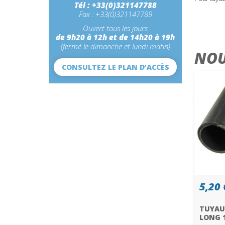
Tél : +33(0)321147788
Fax : +33(0)321147789
Ouvert tous les jours
de 9h20 à 12h et de 14h20 à 19h
(fermé le dimanche et lundi matin)
NOU
CONSULTEZ LE PLAN D’ACCÈS
5,20 
TUYAU
LONG 