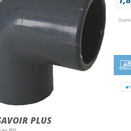
Quanti
SAVOIR PLUS
u pvc Ø25