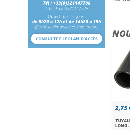
Tél : +33(0)321147788
Fax : +33(0)321147789
Ouvert tous les jours
de 9h20 à 12h et de 14h20 à 19h
(fermé le dimanche et lundi matin)
NOU
CONSULTEZ LE PLAN D’ACCÈS
2,75 
TUYAU
LONG.