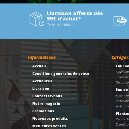
Livraison offerte dès
99€ d'achat*
*voir conditions
Informations
Catégor
Accueil
Eau Do
Aquarium
Conditions generales de vente
Stérilisati
Actualités
Décoratio
Livraison
Eau de
Aquarium
Contactez-nous
Stérilisati
Notre magasin
Testeurs 
Promotions
Plante
Nouveaux produits
Plantes 
Engrais po
Meilleures ventes