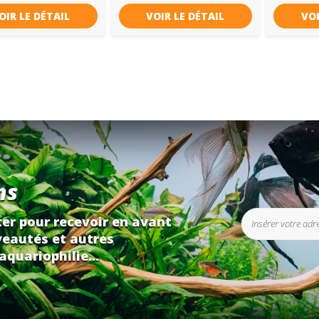
OIR LE DÉTAIL
VOIR LE DÉTAIL
VOI
ns
er pour recevoir en avant
eautés et autres
aquariophilie...