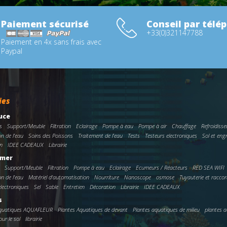
Paiement sécurisé
Conseil par télé
+33(0)321147788
Paiement en 4x sans frais avec
Paypal
ies
uce
s
Support/Meuble
Filtration
Eclairage
Pompe à eau
Pompe à air
Chauffage
Refroidisse
on de l'eau
Soins des Poissons
Traitement de l'eau
Tests
Testeurs electroniques
Sol et eng
n
IDEE CADEAUX
Librairie
 mer
Support/Meuble
Filtration
Pompe à eau
Eclairage
Ecumeurs / Réacteurs
RED SEA WIFI
on de l'eau
Matériel d'automatisation
Nourriture
Nanoscope
osmose
Tuyauterie et racco
electroniques
Sel
Sable
Entretien
Décoration
Librairie
IDEE CADEAUX
s
Aquatiques AQUAFLEUR
Plantes Aquatiques de devant
Plantes aquatiques de milieu
plantes a
ur le sol
librairie