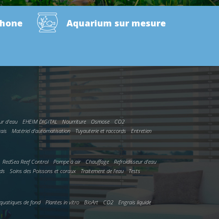
phone
Aquarium sur mesure
ur d'eau
EHEIM DIGITAL
Nourriture
Osmose
CO2
rais
Matériel d'automatisation
Tuyauterie et raccords
Entretien
RedSea Reef Control
Pompe à air
Chauffage
Refroidisseur d'eau
rds
Soins des Poissons et coraux
Traitement de l'eau
Tests
quatiques de fond
Plantes in vitro
BioArt
CO2
Engrais liquide