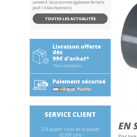
samedi 9. Nous sommes également fermé le
Jeudi 14 Mai (Ascension).
TOUTES LES ACTUALITÉS
Livraison offerte
dès
99€ d'achat*
*voir conditions
Paiement sécurisé
SERVICE CLIENT
EN 
276 quater route de la Bassée
62300 Lens
Pour tuya