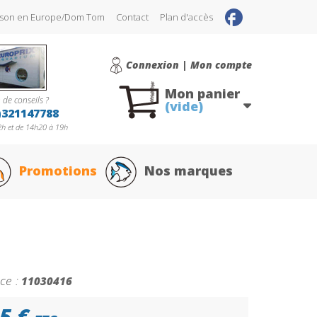
raison en Europe/Dom Tom
Contact
Plan d'accès
Connexion | Mon compte
Mon panier
 de conseils ?
(vide)
)321147788
h et de 14h20 à 19h
Promotions
Nos marques
ce :
11030416
5 €