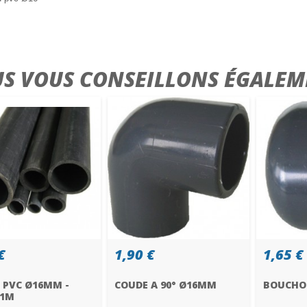
S VOUS CONSEILLONS ÉGALEM
€
1,90 €
1,65 €
 PVC Ø16MM -
COUDE A 90° Ø16MM
BOUCHO
 1M