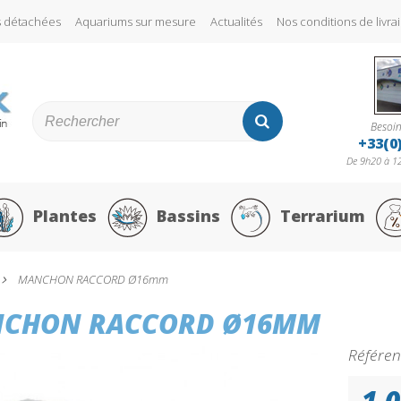
s détachées
Aquariums sur mesure
Actualités
Nos conditions de liv
Besoin
+33(0
De 9h20 à 12
Plantes
Bassins
Terrarium
MANCHON RACCORD Ø16mm
CHON RACCORD Ø16MM
Référen
1,0