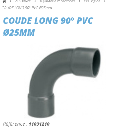
Eau Douce
Tuyauterie et raccords
PVC rigide
COUDE LONG 90° PVC Ø25mm
COUDE LONG 90° PVC
Ø25MM
Référence :
11031210