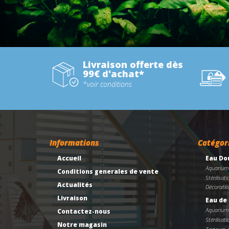
Livraison offerte dès
99€ d'achat*
*voir conditions
Informations
Catégor
Accueil
Eau Do
Aquarium
Conditions generales de vente
Stérilisati
Actualités
Décoratio
Livraison
Eau de
Aquarium
Contactez-nous
Stérilisati
Notre magasin