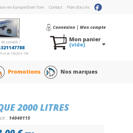
raison en Europe/Dom Tom
Contact
Plan d'accès
Connexion | Mon compte
Mon panier
 de conseils ?
(vide)
)321147788
h et de 14h20 à 19h
Promotions
Nos marques
QUE 2000 LITRES
ce :
14040115
3,00 €