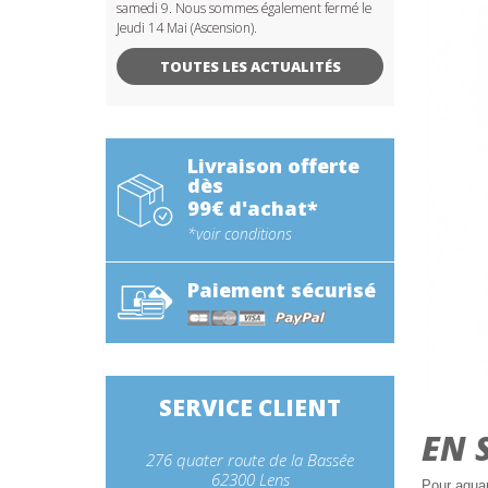
samedi 9. Nous sommes également fermé le
Jeudi 14 Mai (Ascension).
TOUTES LES ACTUALITÉS
Livraison offerte
dès
99€ d'achat*
*voir conditions
Paiement sécurisé
SERVICE CLIENT
EN 
276 quater route de la Bassée
62300 Lens
Pour aquar