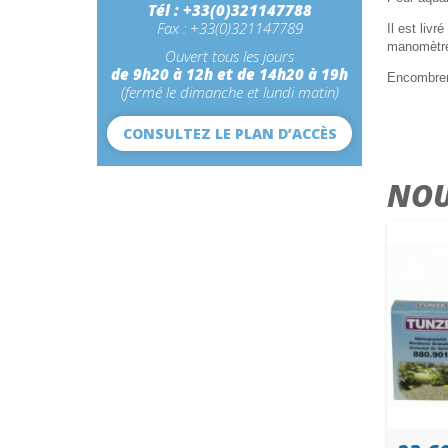
Tél : +33(0)321147788
Fax : +33(0)321147789
Il est liv
manomètre
Ouvert tous les jours
de 9h20 à 12h et de 14h20 à 19h
Encombrem
(fermé le dimanche et lundi matin)
CONSULTEZ LE PLAN D’ACCÈS
NOU