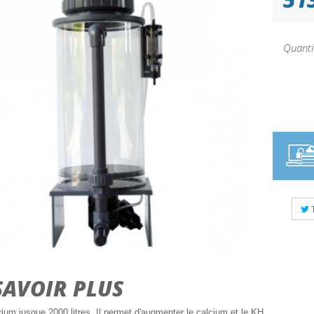
Quanti
SAVOIR PLUS
ium jusque 2000 litres. Il permet d'augmenter le calcium et le KH.