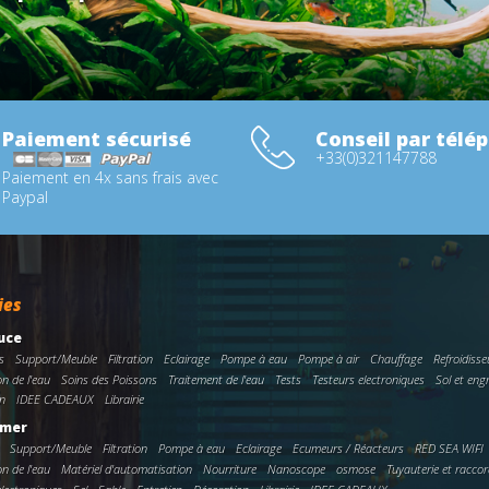
Paiement sécurisé
Conseil par télé
+33(0)321147788
Paiement en 4x sans frais avec
Paypal
ies
uce
s
Support/Meuble
Filtration
Eclairage
Pompe à eau
Pompe à air
Chauffage
Refroidisse
on de l'eau
Soins des Poissons
Traitement de l'eau
Tests
Testeurs electroniques
Sol et eng
n
IDEE CADEAUX
Librairie
 mer
Support/Meuble
Filtration
Pompe à eau
Eclairage
Ecumeurs / Réacteurs
RED SEA WIFI
on de l'eau
Matériel d'automatisation
Nourriture
Nanoscope
osmose
Tuyauterie et racco