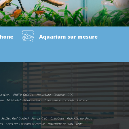
phone
Aquarium sur mesure
ur d'eau
EHEIM DIGITAL
Nourriture
Osmose
CO2
rais
Matériel d'automatisation
Tuyauterie et raccords
Entretien
RedSea Reef Control
Pompe à air
Chauffage
Refroidisseur d'eau
rds
Soins des Poissons et coraux
Traitement de l'eau
Tests