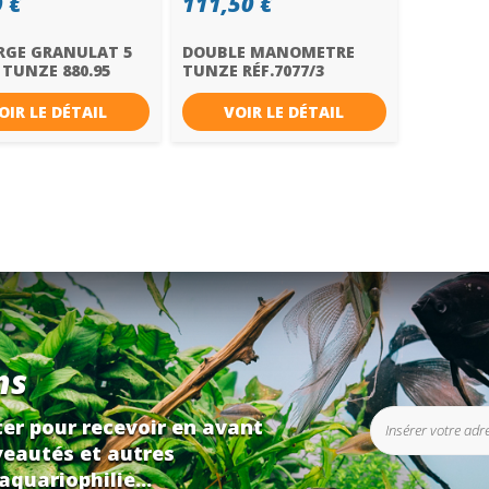
 €
111,50 €
RGE GRANULAT 5
DOUBLE MANOMETRE
 TUNZE 880.95
TUNZE RÉF.7077/3
OIR LE DÉTAIL
VOIR LE DÉTAIL
ns
er pour recevoir en avant
eautés et autres
aquariophilie...