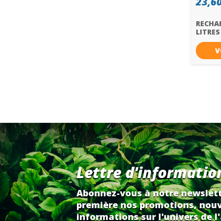
23,60
RECHA
LITRES
V
Lettre d'informatio
Abonnez-vous à notre newslett
première nos promotions, nouv
informations sur l'univers de l'