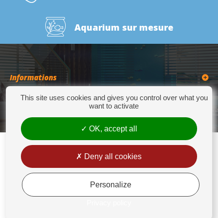
Aquarium sur mesure
Informations
This site uses cookies and gives you control over what you
Catégories
want to activate
OK, accept all
Deny all cookies
Europrix
276 Quater Route de la Bassée - 62300 LENS - Tél : +33(0)3 21 14 77 88 - Fax:
+33(0)3 21 14 77 89 - europrix@wanadoo.fr
Personalize
Mentions légales
Privacy policy
Conditions générales de vente