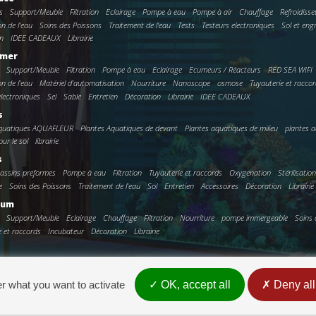
s
Support/Meuble
Filtration
Eclairage
Pompe à eau
Pompe à air
Chauffage
Refroidisse
on de l'eau
Soins des Poissons
Traitement de l'eau
Tests
Testeurs electroniques
Sol et eng
n
IDEE CADEAUX
Librairie
 mer
Support/Meuble
Filtration
Pompe à eau
Eclairage
Ecumeurs / Réacteurs
RED SEA WIFI
on de l'eau
Matériel d'automatisation
Nourriture
Nanoscope
osmose
Tuyauterie et racco
electroniques
Sel
Sable
Entretien
Décoration
Librairie
IDEE CADEAUX
s
Aquatiques AQUAFLEUR
Plantes Aquatiques de devant
Plantes aquatiques de milieu
plantes a
ur le sol
librairie
s
assins preformes
Pompe à eau
Filtration
Tuyauterie et raccords
Oxygenation
Stérilisatio
e
Soins des Poissons
Traitement de l'eau
Sol
Entretien
Accessoires
Décoration
Librairie
ium
Support/Meuble
Eclairage
Chauffage
Filtration
Nourriture
pompe immergeable
Soins 
e et raccords
Incubateur
Décoration
Librairie
er what you want to activate
OK, accept all
Deny all
0)3 21 14 77 88 - Fax: +33(0)3 21 14 77 89 - europrix@wanadoo.fr