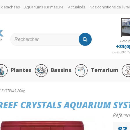
s détachées
Aquariums sur mesure
Actualités
Nos conditions de liv
Besoin
+33(0
De 9h20 à 12
Plantes
Bassins
Terrarium
M SYSTEMS 20kg
 REEF CRYSTALS AQUARIUM SYS
Référen
83,