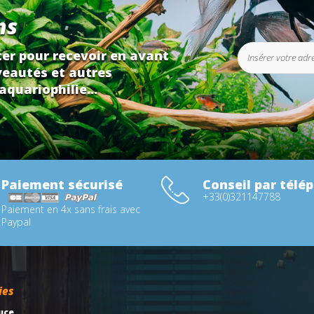
ns
er pour recevoir en avant
eautés et autres
aquariophilie...
Paiement sécurisé
Conseil par télé
+33(0)321147788
Paiement en 4x sans frais avec
Paypal
ies
uce