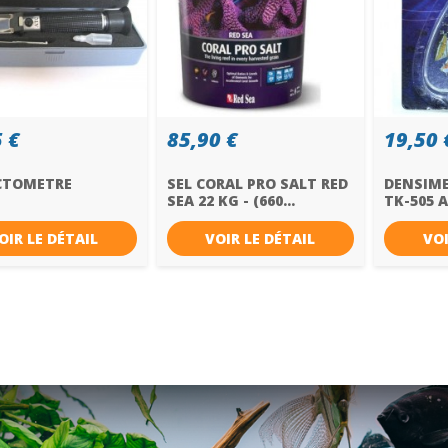
 €
85,90 €
19,50 
CTOMETRE
SEL CORAL PRO SALT RED
DENSIME
SEA 22 KG - (660...
TK-505 
SYSTEM
OIR LE DÉTAIL
VOIR LE DÉTAIL
VOI