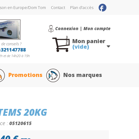
raison en Europe/Dom Tom
Contact
Plan d'accès
Connexion | Mon compte
Mon panier
 de conseils ?
(vide)
)321147788
h et de 14h20 à 19h
Promotions
Nos marques
TEMS 20KG
ce :
05120615
40 €