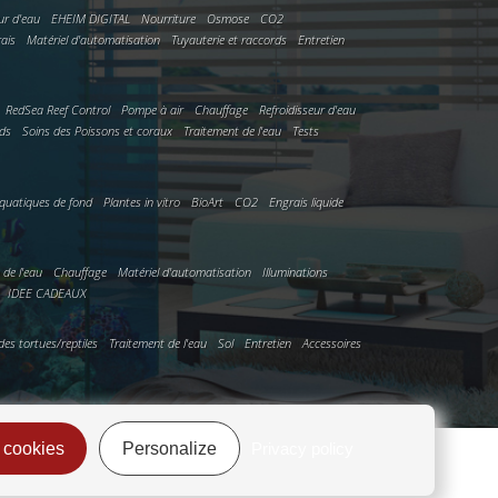
ur d'eau
EHEIM DIGITAL
Nourriture
Osmose
CO2
rais
Matériel d'automatisation
Tuyauterie et raccords
Entretien
RedSea Reef Control
Pompe à air
Chauffage
Refroidisseur d'eau
rds
Soins des Poissons et coraux
Traitement de l'eau
Tests
quatiques de fond
Plantes in vitro
BioArt
CO2
Engrais liquide
n de l'eau
Chauffage
Matériel d'automatisation
Illuminations
IDEE CADEAUX
des tortues/reptiles
Traitement de l'eau
Sol
Entretien
Accessoires
 cookies
Personalize
Privacy policy