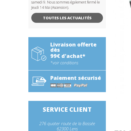
samedi 9. Nous sommes également fermé le
Jeudi 14 Mai (Ascension).
TOUTES LES ACTUALITÉS
Livraison offerte
dès
99€ d'achat*
*voir conditions
Paiement sécurisé
SERVICE CLIENT
276 quater route de la Bassée
62300 Lens