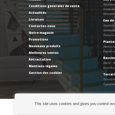
Aquarium
Conditions generales de vente
Stérilisati
Actualités
Décoratio
Livraison
Eau de
Aquarium
Contactez-nous
Stérilisati
Notre magasin
Testeurs 
Promotions
Plante
Nouveaux produits
Plantes 
Engrais po
Meilleures ventes
Bassin
Rétractation
Bâche
B
Mentions légales
Nourritur
Gestion des cookies
Terrar
Terrarium
Tuyauteri
This site uses cookies and gives you control ov
Europrix
276 Quater Route de la Bassée - 62300 LENS - Tél : +33(