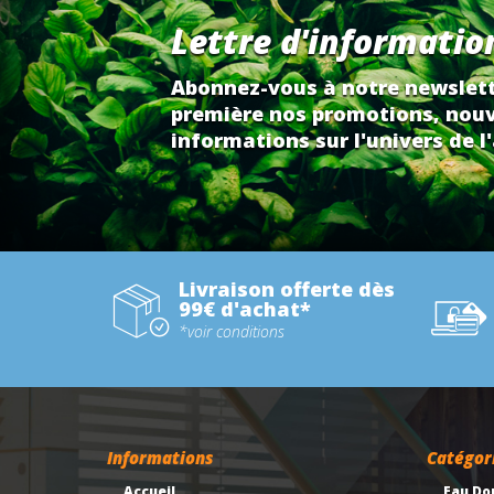
Lettre d'informatio
Abonnez-vous à notre newslett
première nos promotions, nouv
informations sur l'univers de l'
Livraison offerte dès
99€ d'achat*
*voir conditions
Informations
Catégor
Accueil
Eau Do